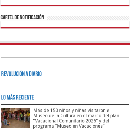
1xbet
https://mvbcasino.com/
Betturkey
Betist
Kralbet
Supertotobet
Tipobet
Matadorbet
Mariobet
Cartel de Notificación
Revolución a Diario
Lo Más Reciente
Más de 150 niños y niñas visitaron el
Museo de la Cultura en el marco del plan
“Vacacional Comunitario 2026” y del
programa “Museo en Vacaciones”