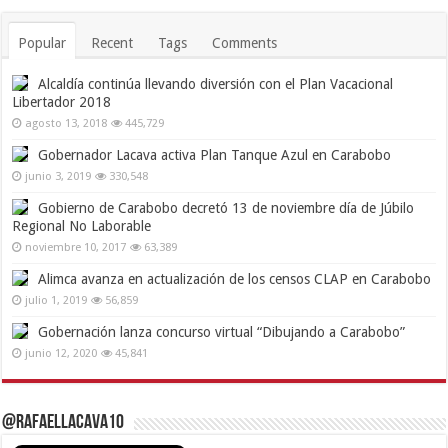
Popular
Recent
Tags
Comments
Alcaldía continúa llevando diversión con el Plan Vacacional
Libertador 2018
agosto 13, 2018
445,729
Gobernador Lacava activa Plan Tanque Azul en Carabobo
junio 3, 2019
330,548
Gobierno de Carabobo decretó 13 de noviembre día de Júbilo
Regional No Laborable
noviembre 10, 2017
63,389
Alimca avanza en actualización de los censos CLAP en Carabobo
julio 1, 2019
56,859
Gobernación lanza concurso virtual “Dibujando a Carabobo”
junio 12, 2020
45,841
@RafaelLacava10