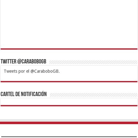
Twitter @CaraboboGB
Tweets por el @CaraboboGB.
1xbet
https://mvbcasino.com/
Betturkey
Betist
Kralbet
Supertotobet
Tipobet
Matadorbet
Mariobet
Cartel de Notificación