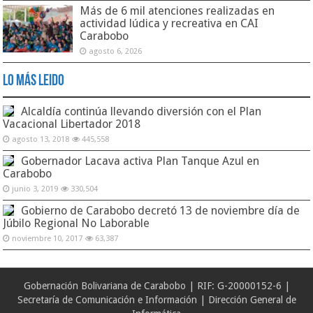
Más de 6 mil atenciones realizadas en
actividad lúdica y recreativa en CAI
Carabobo
agosto 6, 2026
Lo Más Leido
Alcaldía continúa llevando diversión con el Plan
Vacacional Libertador 2018
agosto 13, 2018
445,558
Gobernador Lacava activa Plan Tanque Azul en
Carabobo
junio 3, 2019
330,504
Gobierno de Carabobo decretó 13 de noviembre día de
Júbilo Regional No Laborable
noviembre 10, 2017
63,387
Gobernación Bolivariana de Carabobo | RIF: G-20000152-6 |
Secretaría de Comunicación e Información | Dirección General de