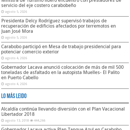
Ministra de Turismo lideró encuentro con prestadores de
servicio del eje costero carabobeño
agosto 5, 2026
Presidenta Delcy Rodríguez supervisó trabajos de
recuperación de edificios afectados por terremotos en
Juan José Mora
agosto 5, 2026
Carabobo participó en Mesa de trabajo presidencial para
potenciar comercio exterior
agosto 4, 2026
Gobernador Lacava anunció colocación de más de mil 500
toneladas de asfaltado en la autopista Muelles- El Palito
en Puerto Cabello
agosto 4, 2026
Lo Más Leido
Alcaldía continúa llevando diversión con el Plan Vacacional
Libertador 2018
agosto 13, 2018
444,266
Gobernador Lacava activa Plan Tanque Azul en Carabobo