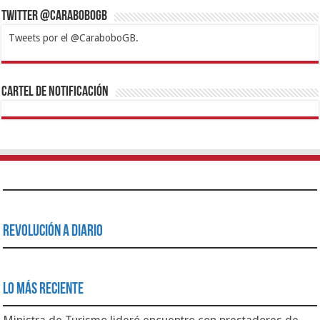
Twitter @CaraboboGB
Tweets por el @CaraboboGB.
1xbet
https://mvbcasino.com/
Betturkey
Betist
Kralbet
Supertotobet
Tipobet
Matadorbet
Mariobet
Cartel de Notificación
Revolución a Diario
Lo Más Reciente