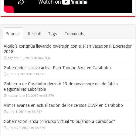
Popular
Recent
Tags
Comments
Alcaldía continúa llevando diversión con el Plan Vacacional Libertador
2018
agosto 13, 2018
444,266
Gobernador Lacava activa Plan Tanque Azul en Carabobo
junio 3, 2019
330,273
Gobierno de Carabobo decretó 13 de noviembre día de Júbilo
Regional No Laborable
noviembre 10, 2017
63,379
Alimca avanza en actualización de los censos CLAP en Carabobo
julio 1, 2019
56,847
Gobernación lanza concurso virtual “Dibujando a Carabobo”
junio 12, 2020
45,829