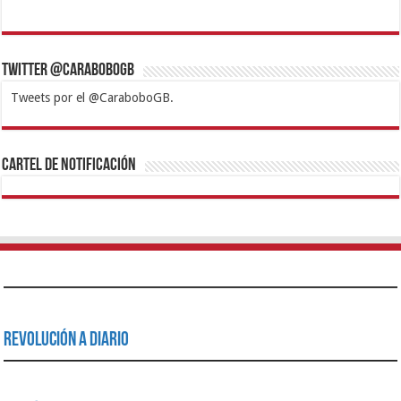
Twitter @CaraboboGB
Tweets por el @CaraboboGB.
1xbet
https://mvbcasino.com/
Betturkey
Betist
Kralbet
Supertotobet
Tipobet
Matadorbet
Mariobet
Cartel de Notificación
Revolución a Diario