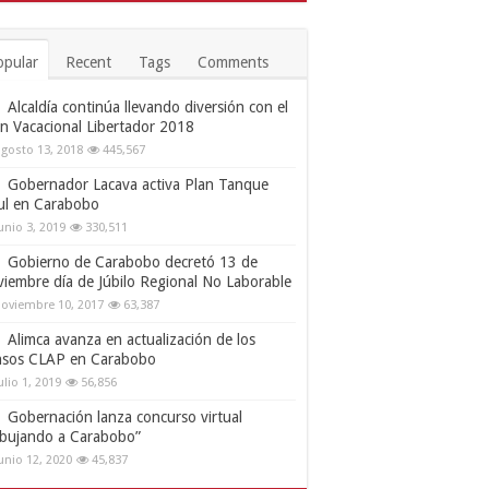
opular
Recent
Tags
Comments
Alcaldía continúa llevando diversión con el
an Vacacional Libertador 2018
gosto 13, 2018
445,567
Gobernador Lacava activa Plan Tanque
ul en Carabobo
unio 3, 2019
330,511
Gobierno de Carabobo decretó 13 de
viembre día de Júbilo Regional No Laborable
oviembre 10, 2017
63,387
Alimca avanza en actualización de los
nsos CLAP en Carabobo
ulio 1, 2019
56,856
Gobernación lanza concurso virtual
ibujando a Carabobo”
unio 12, 2020
45,837