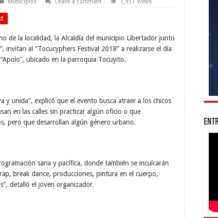
Municipios
Leave a comment
1,951 Views
st
o de la localidad, la Alcaldía del municipio Libertador junto
, invitan al “Tocucyphers Festival 2018” a realizarse el día
 “Apolo”, ubicado en la parroquia Tocuyito.
 y unida”, explicó que el evento busca atraer a los chicos
an en las calles sin practicar algún oficio o que
Entr
s, pero que desarrollan algún género urbano.
 programación sana y pacífica, donde también se inculcarán
rap, break dance, producciones, pintura en el cuerpo,
os”, detalló el joven organizador.