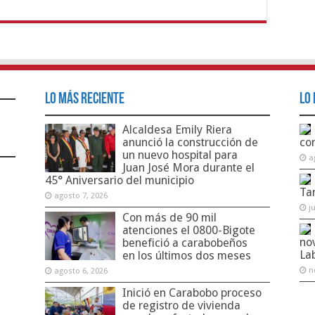
Lo Más Reciente
Lo 
Alcaldesa Emily Riera
anunció la construcción de
co
un nuevo hospital para
a
Juan José Mora durante el
45° Aniversario del municipio
Ta
agosto 7, 2026
j
Con más de 90 mil
atenciones el 0800-Bigote
no
benefició a carabobeños
La
en los últimos dos meses
n
agosto 6, 2026
Inició en Carabobo proceso
de registro de vivienda