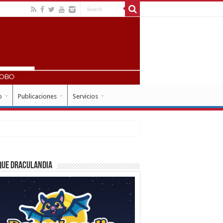
o
Publicaciones
Servicios
que Draculandia