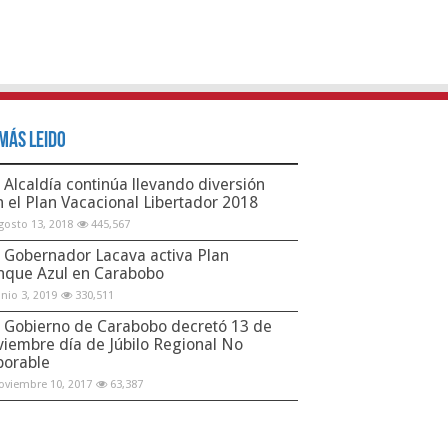
Más Leido
Alcaldía continúa llevando diversión
n el Plan Vacacional Libertador 2018
gosto 13, 2018
445,567
Gobernador Lacava activa Plan
nque Azul en Carabobo
unio 3, 2019
330,511
Gobierno de Carabobo decretó 13 de
viembre día de Júbilo Regional No
borable
oviembre 10, 2017
63,387