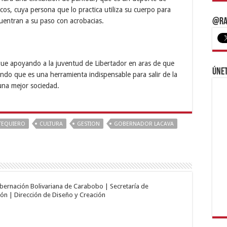
cos, cuya persona que lo practica utiliza su cuerpo para
@Ra
uentran a su paso con acrobacias.
igue apoyando a la juventud de Libertador en aras de que
Únet
ndo que es una herramienta indispensable para salir de la
 una mejor sociedad.
TEQUIERO
CULTURA
GESTION
GOBERNADOR LACAVA
obernación Bolivariana de Carabobo | Secretaría de
ón | Dirección de Diseño y Creación