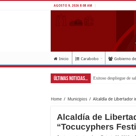
AGOSTO 9, 2026 8:08 AM
Inicio
Carabobo
Gobierno d
Últimas Noticias...
Home
/
Municipios
/
Alcaldía de Libertador 
Alcaldía de Libertad
“Tocucyphers Festi