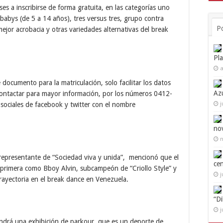
ses a inscribirse de forma gratuita, en las categorías uno
 babys (de 5 a 14 años), tres versus tres, grupo contra
P
mejor acrobacia y otras variedades alternativas del break
Pl
a
documento para la matriculación, solo facilitar los datos
Az
contactar para mayor información, por los números 0412-
j
ociales de facebook y twitter con el nombre
no
n
el representante de “Sociedad viva y unida”, mencionó que el
ce
e primera como Bboy Alvin, subcampeón de “Criollo Style” y
j
rayectoria en el break dance en Venezuela.
“D
j
endrá una exhibición de parkour, que es un deporte de