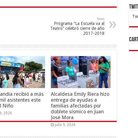
Twi
Tw
Next
Programa “La Escuela va al
1x
ht
Teatro” celebró cierre de año
2017-2018
Cart
andia recibió a más
Alcaldesa Emily Riera hizo
mil asistentes este
entrega de ayudas a
l Niño
familias afectadas por
doblete sísmico en Juan
19, 2026
José Mora
julio 9, 2026