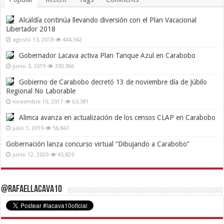
Alcaldía continúa llevando diversión con el Plan Vacacional
Libertador 2018
agosto 13, 2018
444,542
Gobernador Lacava activa Plan Tanque Azul en Carabobo
junio 3, 2019
330,366
Gobierno de Carabobo decretó 13 de noviembre día de Júbilo
Regional No Laborable
noviembre 10, 2017
63,381
Alimca avanza en actualización de los censos CLAP en Carabobo
julio 1, 2019
56,847
Gobernación lanza concurso virtual “Dibujando a Carabobo”
junio 12, 2020
45,829
@RafaelLacava10