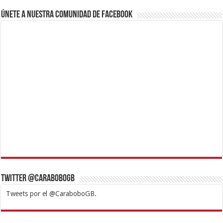
Únete a nuestra comunidad de Facebook
Twitter @CaraboboGB
Tweets por el @CaraboboGB.
1xbet
https://mvbcasino.com/
Betturkey
Betist
Kralbet
Supertotobet
Tipobet
Matadorbet
Mariobet