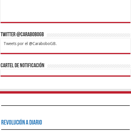
Twitter @CaraboboGB
Tweets por el @CaraboboGB.
1xbet
https://mvbcasino.com/
Betturkey
Betist
Kralbet
Supertotobet
Tipobet
Matadorbet
Mariobet
Cartel de Notificación
Revolución a Diario