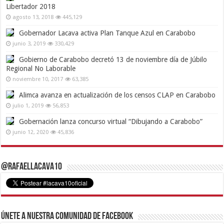
Libertador 2018
agosto 13, 2018
445,129
Gobernador Lacava activa Plan Tanque Azul en Carabobo
junio 3, 2019
330,429
Gobierno de Carabobo decretó 13 de noviembre día de Júbilo
Regional No Laborable
noviembre 10, 2017
63,385
Alimca avanza en actualización de los censos CLAP en Carabobo
julio 1, 2019
56,853
Gobernación lanza concurso virtual “Dibujando a Carabobo”
junio 12, 2020
45,836
@RafaelLacava10
Únete a nuestra comunidad de Facebook