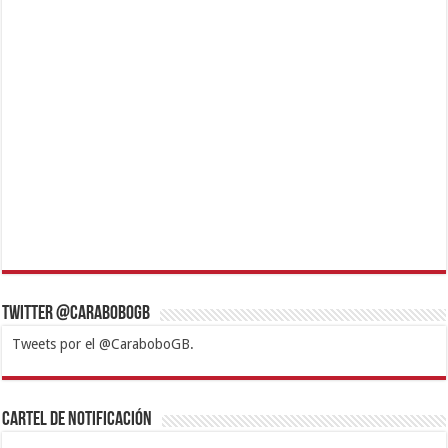
Twitter @CaraboboGB
Tweets por el @CaraboboGB.
1xbet
https://mvbcasino.com/
Betturkey
Betist
Kralbet
Supertotobet
Tipobet
Matadorbet
Mariobet
Cartel de Notificación