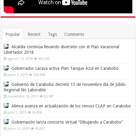
Popular
Recent
Tags
Comments
Alcaldía continúa llevando diversión con el Plan Vacacional
Libertador 2018
agosto 13, 2018
445,502
Gobernador Lacava activa Plan Tanque Azul en Carabobo
junio 3, 2019
330,488
Gobierno de Carabobo decretó 13 de noviembre día de Júbilo
Regional No Laborable
noviembre 10, 2017
63,387
Alimca avanza en actualización de los censos CLAP en Carabobo
julio 1, 2019
56,856
Gobernación lanza concurso virtual “Dibujando a Carabobo”
junio 12, 2020
45,837