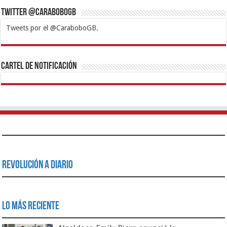
Twitter @CaraboboGB
Tweets por el @CaraboboGB.
1xbet
https://mvbcasino.com/
Betturkey
Betist
Kralbet
Supertotobet
Tipobet
Matadorbet
Mariobet
Cartel de Notificación
Revolución a Diario
Lo Más Reciente