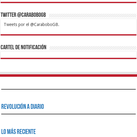
Twitter @CaraboboGB
Tweets por el @CaraboboGB.
1xbet
https://mvbcasino.com/
Betturkey
Betist
Kralbet
Supertotobet
Tipobet
Matadorbet
Mariobet
Cartel de Notificación
Revolución a Diario
Lo Más Reciente