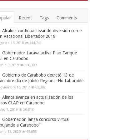
opular
Recent
Tags
Comments
Alcaldía continúa llevando diversión con el
an Vacacional Libertador 2018
gosto 13, 2018
444,741
Gobernador Lacava activa Plan Tanque
ul en Carabobo
unio 3, 2019
330,389
Gobierno de Carabobo decretó 13 de
viembre día de Júbilo Regional No Laborable
oviembre 10, 2017
63,382
Alimca avanza en actualización de los
nsos CLAP en Carabobo
ulio 1, 2019
56,848
Gobernación lanza concurso virtual
ibujando a Carabobo”
unio 12, 2020
45,833