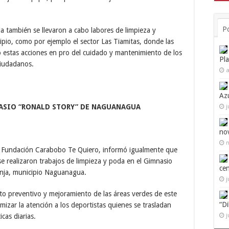
P
a también se llevaron a cabo labores de limpieza y
pio, como por ejemplo el sector Las Tiamitas, donde las
bo estas acciones en pro del cuidado y mantenimiento de los
Pl
ciudadanos.
a
Az
NASIO “RONALD STORY” DE NAGUANAGUA
j
no
n
la Fundación Carabobo Te Quiero, informó igualmente que
e realizaron trabajos de limpieza y poda en el Gimnasio
ce
anja, municipio Naguanagua.
j
o preventivo y mejoramiento de las áreas verdes de este
“D
mizar la atención a los deportistas quienes se trasladan
j
icas diarias.