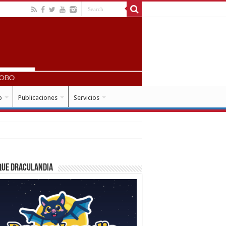
o
Publicaciones
Servicios
que Draculandia