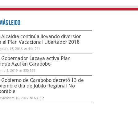
Más Leido
Alcaldía continúa llevando diversión
n el Plan Vacacional Libertador 2018
gosto 13, 2018
444,741
Gobernador Lacava activa Plan
nque Azul en Carabobo
unio 3, 2019
330,389
Gobierno de Carabobo decretó 13 de
viembre día de Júbilo Regional No
borable
oviembre 10, 2017
63,382