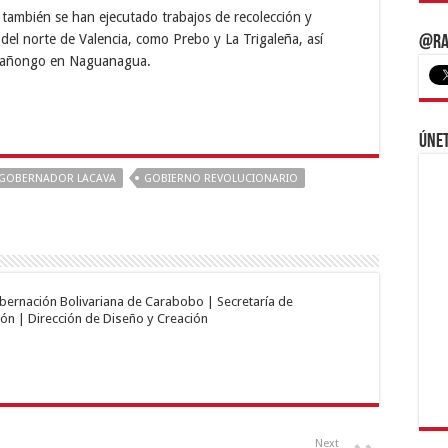
s también se han ejecutado trabajos de recolección y
el norte de Valencia, como Prebo y La Trigaleña, así
@Ra
 Mañongo en Naguanagua.
Únet
GOBERNADOR LACAVA
GOBIERNO REVOLUCIONARIO
obernación Bolivariana de Carabobo | Secretaría de
ón | Dirección de Diseño y Creación
Next