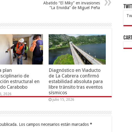
Abatido “El Miky” en invasiones
Twi
“La Envidia” de Miguel Peña
Tw
1x
ht
Cart
 plan
Diagnóstico en Viaducto
isciplinario de
de La Cabrera confirmó
ción estructural en
estabilidad absoluta para
ado Carabobo
libre tránsito tras eventos
sísmicos
16, 2026
julio 15, 2026
publicada.
Los campos necesarios están marcados
*