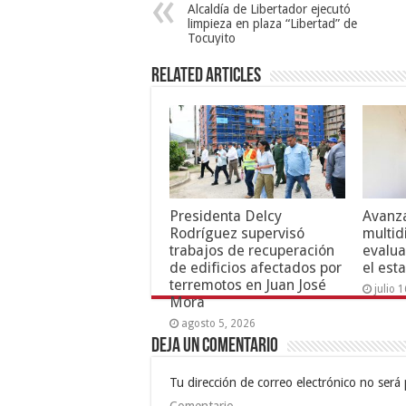
Alcaldía de Libertador ejecutó
limpieza en plaza “Libertad” de
Tocuyito
Related Articles
Presidenta Delcy
Avanza
Rodríguez supervisó
multid
trabajos de recuperación
evalua
de edificios afectados por
el est
terremotos en Juan José
julio 
Mora
agosto 5, 2026
Deja un comentario
Tu dirección de correo electrónico no será 
Comentario