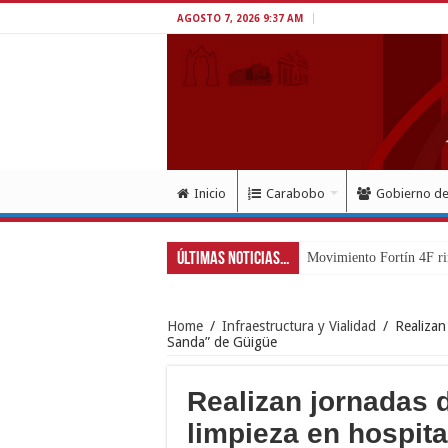
AGOSTO 7, 2026 9:37 AM
Inicio
Carabobo
Gobierno d
Últimas Noticias...
Exitoso despliegue de sa
Home
/
Infraestructura y Vialidad
/
Realizan
Sanda” de Güigüe
Realizan jornadas 
limpieza en hospit