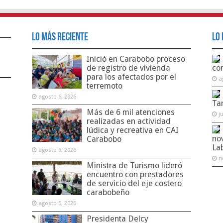
Lo Más Reciente
Lo 
Inició en Carabobo proceso
de registro de vivienda
co
para los afectados por el
a
terremoto
agosto 6, 2026
Ta
Más de 6 mil atenciones
j
realizadas en actividad
lúdica y recreativa en CAI
no
Carabobo
La
agosto 6, 2026
n
Ministra de Turismo lideró
encuentro con prestadores
de servicio del eje costero
carabobeño
agosto 5, 2026
Presidenta Delcy