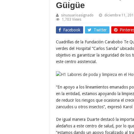
Güigüe
sinusuarioasignado
diciembre 11, 20
1,703 Views
Facebook
Twitter
Pintere
Cuadrillas de la Fundación Carabobo Te Qu
verdes del Hospital “Carlos Sanda” ubicado
objetivo es garantizar la seguridad de los 
este centro asistencial.
“En apoyo a los lineamientos emanados por
en la entidad, estamos apoyando la limpiez
de reducir los riesgos que ocasiona el crec
zancudos u otros insectos”, expresó Karol
De igual manera Duarte destacó la importa
aledaños a este centro de salud, por lo q
“estamos dando un apoyo focalizado al tra