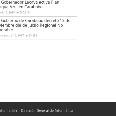
Gobernador Lacava activa Plan
nque Azul en Carabobo
unio 3, 2019
330,516
Gobierno de Carabobo decretó 13 de
viembre día de Júbilo Regional No
borable
oviembre 10, 2017
63,388
formación | Dirección General de Informática