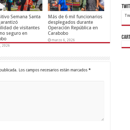
Twi
Tw
itivo Semana Santa
Más de 6 mil funcionarios
arantizó
desplegados durante
1x
ht
ilidad de visitantes
Operación República en
rno seguro en
Carabobo
Cart
obo
marzo 6, 2026
6, 2026
publicada.
Los campos necesarios están marcados
*