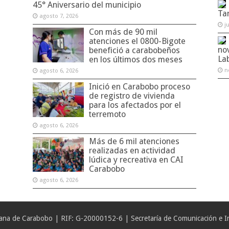
45° Aniversario del municipio
Ta
agosto 7, 2026
j
Con más de 90 mil
atenciones el 0800-Bigote
no
benefició a carabobeños
La
en los últimos dos meses
n
agosto 6, 2026
Inició en Carabobo proceso
de registro de vivienda
para los afectados por el
terremoto
agosto 6, 2026
Más de 6 mil atenciones
realizadas en actividad
lúdica y recreativa en CAI
Carabobo
agosto 6, 2026
iana de Carabobo | RIF: G-20000152-6 | Secretaría de Comunicación e In