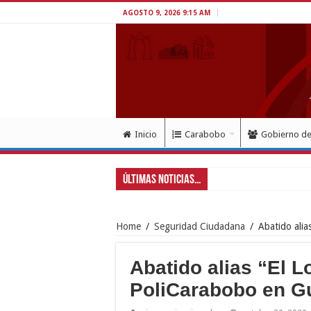
AGOSTO 9, 2026 9:15 AM
Inicio
Carabobo
Gobierno d
Últimas Noticias...
Home
/
Seguridad Ciudadana
/
Abatido alia
Abatido alias “El L
PoliCarabobo en G