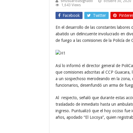
sinusuarioasignado
octubre 30, 2020
1,643 Views
Facebook
Twitter
Pintere
En el desarrollo de las constantes labores 
abatido un delincuente involucrado en div
de fuego a las comisiones de la Policía de
Así lo informó el director general de Poli
que comisiones adscritas al CCP Guacara, l
a un sospechoso merodeando en la zona, qui
funcionarios, desenfundó un arma de fuego
Al respecto, señaló que durante estas acci
trasladado de inmediato hasta un ambulato
ingreso. Puntualizó que el hoy occiso fu
años, apodado “El Locoya”, quien registrab