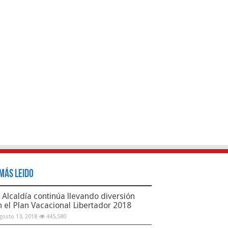
Más Leido
Alcaldía continúa llevando diversión
n el Plan Vacacional Libertador 2018
gosto 13, 2018
445,580