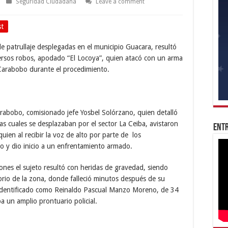
Seguridad Ciudadana
Leave a comment
st
de patrullaje desplegadas en el municipio Guacara, resultó
ersos robos, apodado “El Locoya”, quien atacó con un arma
 Carabobo durante el procedimiento.
Carabobo, comisionado jefe Yosbel Solórzano, quien detalló
as cuales se desplazaban por el sector La Ceiba, avistaron
Entr
en al recibir la voz de alto por parte de los
 y dio inicio a un enfrentamiento armado.
ones el sujeto resultó con heridas de gravedad, siendo
rio de la zona, donde falleció minutos después de su
e identificado como Reinaldo Pascual Manzo Moreno, de 34
a un amplio prontuario policial.