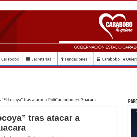
e Carabobo
Secretarías
Fundaciones
Carabobo Te Quier
s “El Locoya” tras atacar a PoliCarabobo en Guacara
Par
ocoya” tras atacar a
uacara