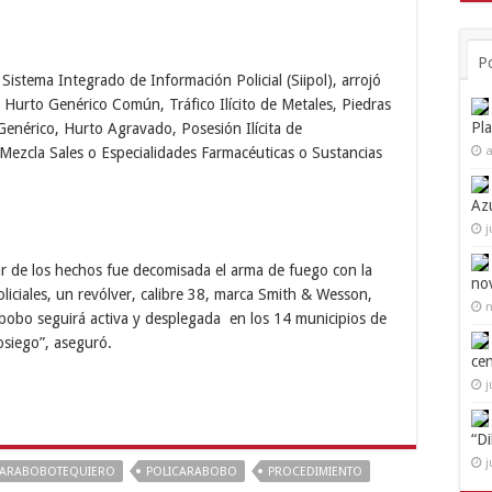
P
 Sistema Integrado de Información Policial (Siipol), arrojó
de Hurto Genérico Común, Tráfico Ilícito de Metales, Piedras
Pl
Genérico, Hurto Agravado, Posesión Ilícita de
a
 Mezcla Sales o Especialidades Farmacéuticas o Sustancias
Az
j
r de los hechos fue decomisada el arma de fuego con la
no
policiales, un revólver, calibre 38, marca Smith & Wesson,
n
abobo seguirá activa y desplegada en los 14 municipios de
osiego”, aseguró.
ce
j
“D
j
ARABOBOTEQUIERO
POLICARABOBO
PROCEDIMIENTO