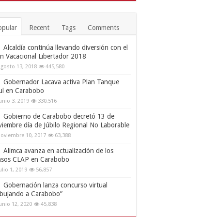
opular
Recent
Tags
Comments
Alcaldía continúa llevando diversión con el
an Vacacional Libertador 2018
gosto 13, 2018
445,580
Gobernador Lacava activa Plan Tanque
ul en Carabobo
unio 3, 2019
330,516
Gobierno de Carabobo decretó 13 de
viembre día de Júbilo Regional No Laborable
oviembre 10, 2017
63,388
Alimca avanza en actualización de los
nsos CLAP en Carabobo
ulio 1, 2019
56,857
Gobernación lanza concurso virtual
ibujando a Carabobo”
unio 12, 2020
45,838