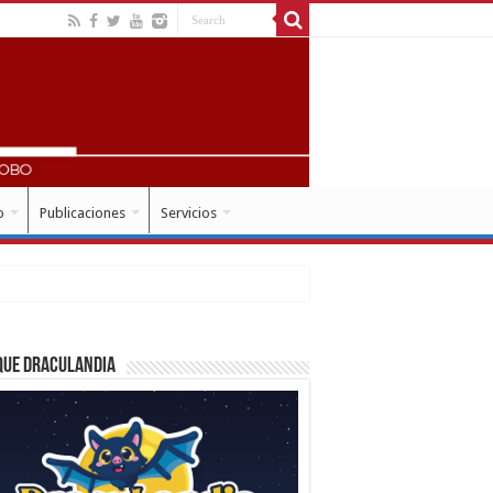
o
Publicaciones
Servicios
que Draculandia