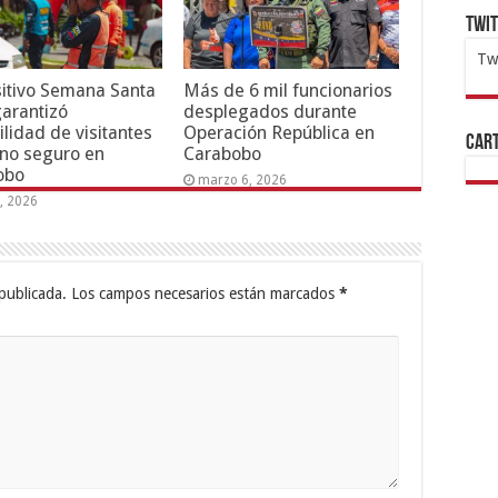
Twi
Tw
itivo Semana Santa
Más de 6 mil funcionarios
1x
ht
arantizó
desplegados durante
ilidad de visitantes
Operación República en
Cart
rno seguro en
Carabobo
obo
marzo 6, 2026
6, 2026
publicada.
Los campos necesarios están marcados
*