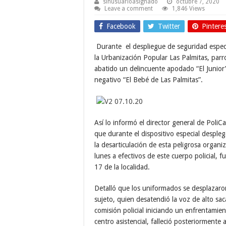
sinusuarioasignado
octubre 7, 2020
Leave a comment
1,846 Views
Facebook
Twitter
Pintere
Durante el despliegue de seguridad especi
la Urbanización Popular Las Palmitas, parr
abatido un delincuente apodado “El Junior”,
negativo “El Bebé de Las Palmitas”.
Así lo informó el director general de Poli
que durante el dispositivo especial desple
la desarticulación de esta peligrosa organ
lunes a efectivos de este cuerpo policial,
17 de la localidad.
Detalló que los uniformados se desplazaron p
sujeto, quien desatendió la voz de alto sac
comisión policial iniciando un enfrentamien
centro asistencial, falleció posteriormente 