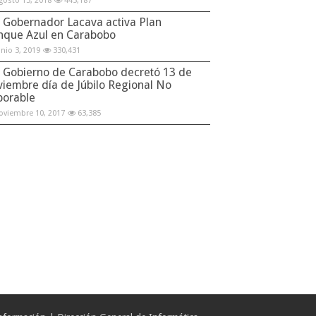
gosto 13, 2018
445,187
Gobernador Lacava activa Plan
nque Azul en Carabobo
unio 3, 2019
330,431
Gobierno de Carabobo decretó 13 de
viembre día de Júbilo Regional No
borable
oviembre 10, 2017
63,385