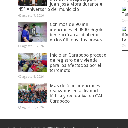
a
Juan José Mora durante el
45° Aniversario del municipio
Ta
agosto 7, 2026
j
Con más de 90 mil
atenciones el 0800-Bigote
no
benefició a carabobeños
La
en los últimos dos meses
n
agosto 6, 2026
Inició en Carabobo proceso
de registro de vivienda
para los afectados por el
terremoto
agosto 6, 2026
Más de 6 mil atenciones
realizadas en actividad
lúdica y recreativa en CAI
Carabobo
agosto 6, 2026