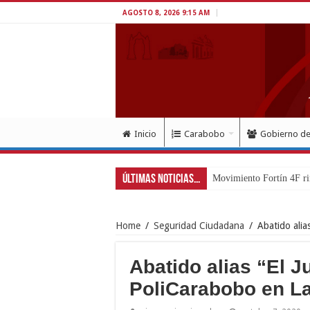
AGOSTO 8, 2026 9:15 AM
Inicio
Carabobo
Gobierno d
Últimas Noticias...
Exitoso despliegue de sa
Home
/
Seguridad Ciudadana
/
Abatido alia
Abatido alias “El Ju
PoliCarabobo en La