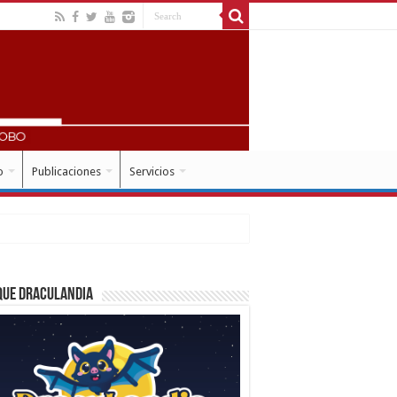
o
Publicaciones
Servicios
que Draculandia