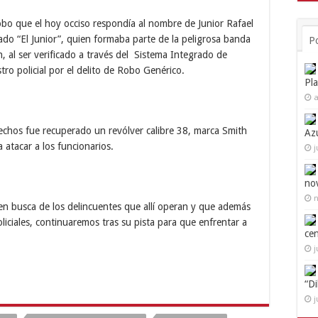
obo que el hoy occiso respondía al nombre de Junior Rafael
o “El Junior”, quien formaba parte de la peligrosa banda
P
n, al ser verificado a través del Sistema Integrado de
stro policial por el delito de Robo Genérico.
Pl
a
echos fue recuperado un revólver calibre 38, marca Smith
Az
 atacar a los funcionarios.
j
no
n
n busca de los delincuentes que allí operan y que además
oliciales, continuaremos tras su pista para que enfrentar a
ce
j
“D
j