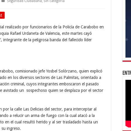
Seguridad Ciudadana
,
Sin categoría
st
al realizado por funcionarios de la Policía de Carabobo en
oquia Rafael Urdaneta de Valencia, este martes cayó
 integrante de la peligrosa banda del fallecido líder
Carabobo, comisionado jefe Yosbel Solórzano, quien explicó
Entr
gado en los diversos sectores de Las Palmitas, orientado a
ización criminal, cuyos integrantes emboscaron el pasado
 fue avistado un sospechoso quien se desplaza por el sector
or la calle Las Delicias del sector, para interceptar al
ando a relucir un arma de fuego con la cual atacó a la
to en el cual resultó herido y al ser trasladado hasta un
a su ingreso.