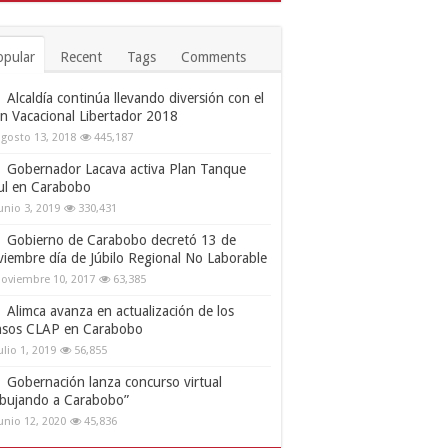
opular
Recent
Tags
Comments
Alcaldía continúa llevando diversión con el
an Vacacional Libertador 2018
gosto 13, 2018
445,187
Gobernador Lacava activa Plan Tanque
ul en Carabobo
unio 3, 2019
330,431
Gobierno de Carabobo decretó 13 de
viembre día de Júbilo Regional No Laborable
oviembre 10, 2017
63,385
Alimca avanza en actualización de los
nsos CLAP en Carabobo
ulio 1, 2019
56,855
Gobernación lanza concurso virtual
ibujando a Carabobo”
unio 12, 2020
45,836