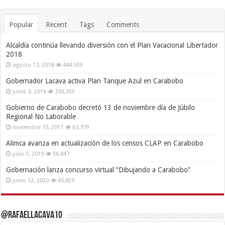
Popular
Recent
Tags
Comments
Alcaldía continúa llevando diversión con el Plan Vacacional Libertador
2018
agosto 13, 2018
444,509
Gobernador Lacava activa Plan Tanque Azul en Carabobo
junio 3, 2019
330,359
Gobierno de Carabobo decretó 13 de noviembre día de Júbilo
Regional No Laborable
noviembre 10, 2017
63,379
Alimca avanza en actualización de los censos CLAP en Carabobo
julio 1, 2019
56,847
Gobernación lanza concurso virtual “Dibujando a Carabobo”
junio 12, 2020
45,829
@RafaelLacava10