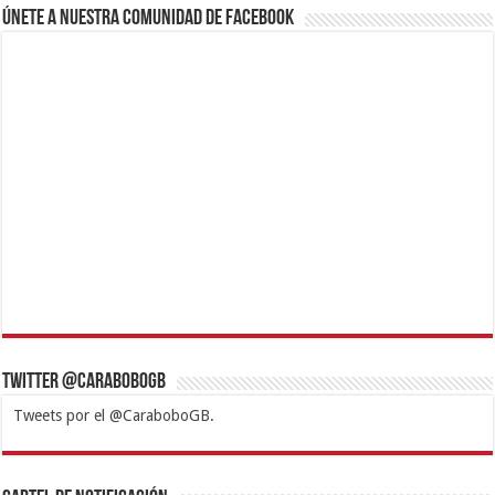
Únete a nuestra comunidad de Facebook
Twitter @CaraboboGB
Tweets por el @CaraboboGB.
1xbet
https://mvbcasino.com/
Betturkey
Betist
Kralbet
Supertotobet
Tipobet
Matadorbet
Mariobet