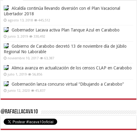
Alcaldía continúa llevando diversión con el Plan Vacacional
Libertador 2018
agosto 13, 2018
445,512
Gobernador Lacava activa Plan Tanque Azul en Carabobo
junio 3, 2019
330,492
Gobierno de Carabobo decretó 13 de noviembre día de Júbilo
Regional No Laborable
noviembre 10, 2017
63,387
Alimca avanza en actualización de los censos CLAP en Carabobo
julio 1, 2019
56,856
Gobernación lanza concurso virtual “Dibujando a Carabobo”
junio 12, 2020
45,837
@RafaelLacava10