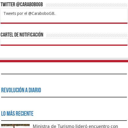
Twitter @CaraboboGB
Tweets por el @CaraboboGB.
1xbet
https://mvbcasino.com/
Betturkey
Betist
Kralbet
Supertotobet
Tipobet
Matadorbet
Mariobet
Cartel de Notificación
Revolución a Diario
Lo Más Reciente
Ministra de Turismo lideró encuentro con