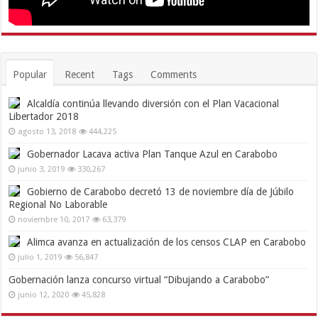
Popular
Recent
Tags
Comments
Alcaldía continúa llevando diversión con el Plan Vacacional
Libertador 2018
agosto 13, 2018
444,225
Gobernador Lacava activa Plan Tanque Azul en Carabobo
junio 3, 2019
330,267
Gobierno de Carabobo decretó 13 de noviembre día de Júbilo
Regional No Laborable
noviembre 10, 2017
63,379
Alimca avanza en actualización de los censos CLAP en Carabobo
julio 1, 2019
56,847
Gobernación lanza concurso virtual “Dibujando a Carabobo”
junio 12, 2020
45,828