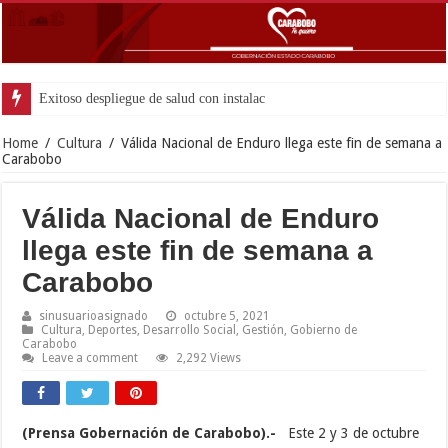
Exitoso despliegue de salud con instalación gratuita de marcapasos en la C
Home
/
Cultura
/
Válida Nacional de Enduro llega este fin de semana a
Carabobo
Válida Nacional de Enduro
llega este fin de semana a
Carabobo
sinusuarioasignado
octubre 5, 2021
Cultura
,
Deportes
,
Desarrollo Social
,
Gestión
,
Gobierno de
Carabobo
Leave a comment
2,292 Views
(Prensa Gobernación de Carabobo).-
Este 2 y 3 de octubre