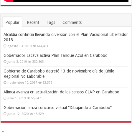
Popular
Recent
Tags
Comments
Alcaldía continúa llevando diversión con el Plan Vacacional Libertador
2018
agosto 13, 2018
444,411
Gobernador Lacava activa Plan Tanque Azul en Carabobo
junio 3, 2019
330,303
Gobierno de Carabobo decretó 13 de noviembre día de Júbilo
Regional No Laborable
noviembre 10, 2017
63,379
Alimca avanza en actualización de los censos CLAP en Carabobo
julio 1, 2019
56,847
Gobernación lanza concurso virtual “Dibujando a Carabobo”
junio 12, 2020
45,829