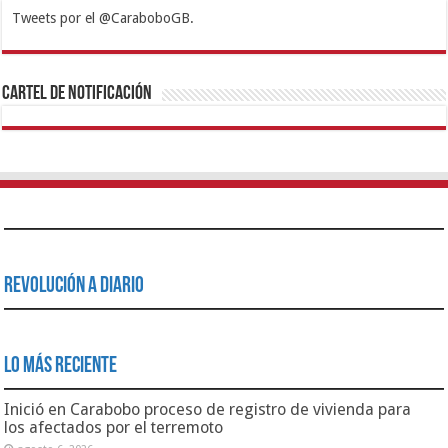
Tweets por el @CaraboboGB.
1xbet
https://mvbcasino.com/
Betturkey
Betist
Kralbet
Supertotobet
Tipobet
Matadorbet
Mariobet
Cartel de Notificación
Revolución a Diario
Lo Más Reciente
Inició en Carabobo proceso de registro de vivienda para
los afectados por el terremoto