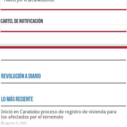
1xbet
https://mvbcasino.com/
Betturkey
Betist
Kralbet
Supertotobet
Tipobet
Matadorbet
Mariobet
Cartel de Notificación
Revolución a Diario
Lo Más Reciente
Inició en Carabobo proceso de registro de vivienda para
los afectados por el terremoto
agosto 6, 2026