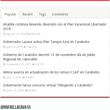
Popular
Recent
Tags
Comments
Alcaldía continúa llevando diversión con el Plan Vacacional Libertador
2018
agosto 13, 2018
444,450
Gobernador Lacava activa Plan Tanque Azul en Carabobo
junio 3, 2019
330,319
Gobierno de Carabobo decretó 13 de noviembre día de Júbilo
Regional No Laborable
noviembre 10, 2017
63,379
Alimca avanza en actualización de los censos CLAP en Carabobo
julio 1, 2019
56,847
Gobernación lanza concurso virtual “Dibujando a Carabobo”
junio 12, 2020
45,829
@RafaelLacava10