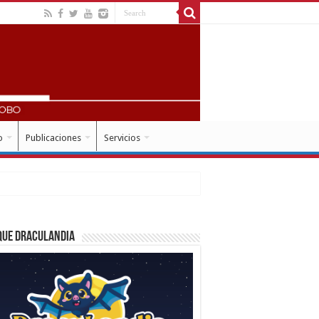
o
Publicaciones
Servicios
que Draculandia