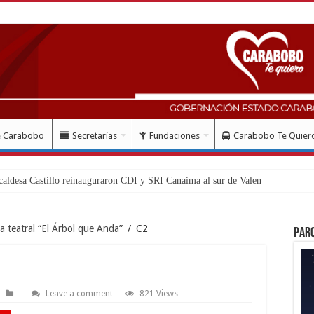
e Carabobo
Secretarías
Fundaciones
Carabobo Te Quier
a teatral “El Árbol que Anda”
/
C2
Par
Leave a comment
821 Views