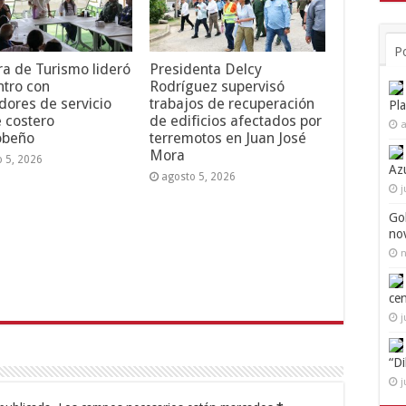
P
ra de Turismo lideró
Presidenta Delcy
tro con
Rodríguez supervisó
dores de servicio
trabajos de recuperación
Pl
e costero
de edificios afectados por
a
obeño
terremotos en Juan José
Mora
o 5, 2026
Az
agosto 5, 2026
j
Go
no
n
ce
j
“D
j