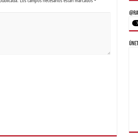
publicada.
Los campos necesarios están marcados
*
@Ra
Únet