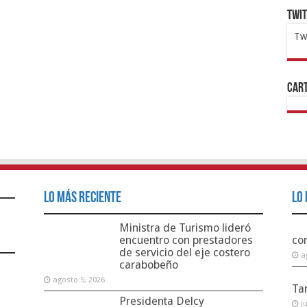
Twi
Tw
1x
ht
Cart
Lo Más Reciente
Lo 
Ministra de Turismo lideró
encuentro con prestadores
co
de servicio del eje costero
a
carabobeño
agosto 5, 2026
Ta
Presidenta Delcy
j