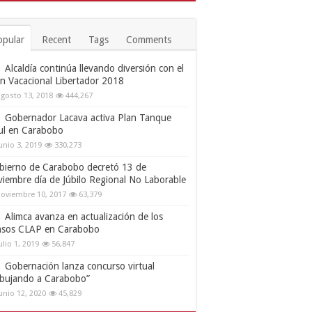
opular
Recent
Tags
Comments
Alcaldía continúa llevando diversión con el
an Vacacional Libertador 2018
gosto 13, 2018
444,267
Gobernador Lacava activa Plan Tanque
ul en Carabobo
unio 3, 2019
330,273
bierno de Carabobo decretó 13 de
viembre día de Júbilo Regional No Laborable
oviembre 10, 2017
63,379
Alimca avanza en actualización de los
nsos CLAP en Carabobo
ulio 1, 2019
56,847
Gobernación lanza concurso virtual
ibujando a Carabobo”
unio 12, 2020
45,829