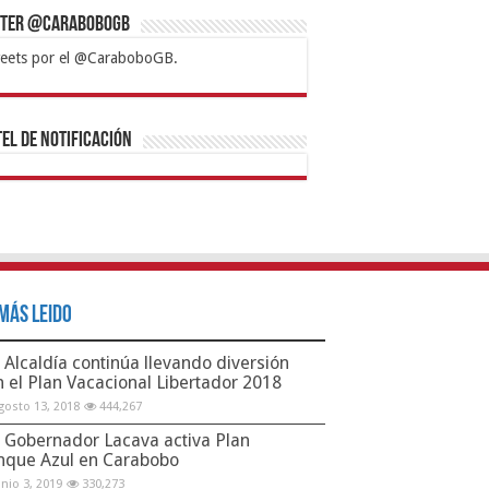
tter @CaraboboGB
eets por el @CaraboboGB.
bet
tps://mvbcasino.com/
Betturkey
Betist
Kralbet
Supertotobet
Tipobet
Matadorbet
Mariobet
Bahis
el de Notificación
Más Leido
Alcaldía continúa llevando diversión
n el Plan Vacacional Libertador 2018
gosto 13, 2018
444,267
Gobernador Lacava activa Plan
nque Azul en Carabobo
unio 3, 2019
330,273