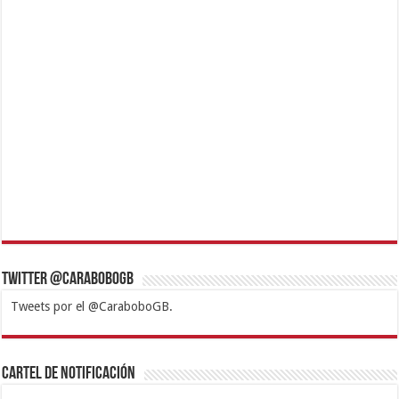
Twitter @CaraboboGB
Tweets por el @CaraboboGB.
1xbet
https://mvbcasino.com/
Betturkey
Betist
Kralbet
Supertotobet
Tipobet
Matadorbet
Mariobet
Cartel de Notificación