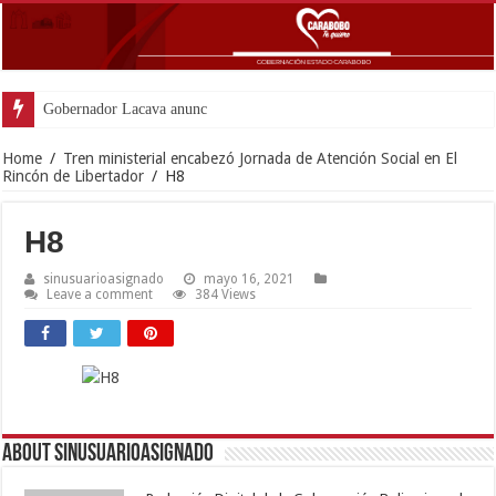
Gobernador Lacava anunció colocació
Home
/
Tren ministerial encabezó Jornada de Atención Social en El
Rincón de Libertador
/
H8
H8
sinusuarioasignado
mayo 16, 2021
Leave a comment
384 Views
About sinusuarioasignado