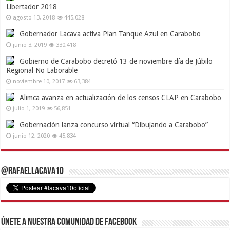
Libertador 2018
agosto 13, 2018
445,028
Gobernador Lacava activa Plan Tanque Azul en Carabobo
junio 3, 2019
330,418
Gobierno de Carabobo decretó 13 de noviembre día de Júbilo
Regional No Laborable
noviembre 10, 2017
63,384
Alimca avanza en actualización de los censos CLAP en Carabobo
julio 1, 2019
56,851
Gobernación lanza concurso virtual “Dibujando a Carabobo”
junio 12, 2020
45,834
@RafaelLacava10
Únete a nuestra comunidad de Facebook