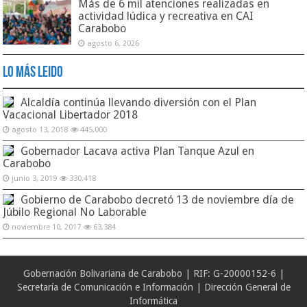
Más de 6 mil atenciones realizadas en
actividad lúdica y recreativa en CAI
Carabobo
agosto 6, 2026
Lo Más Leido
Alcaldía continúa llevando diversión con el Plan
Vacacional Libertador 2018
agosto 13, 2018
445,000
Gobernador Lacava activa Plan Tanque Azul en
Carabobo
junio 3, 2019
330,418
Gobierno de Carabobo decretó 13 de noviembre día de
Júbilo Regional No Laborable
noviembre 10, 2017
63,384
Gobernación Bolivariana de Carabobo | RIF: G-20000152-6 |
Secretaría de Comunicación e Información | Dirección General de
Informática