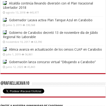
Alcaldía continúa llevando diversión con el Plan Vacacional
Libertador 2018
agosto 13, 2018
445,977
Gobernador Lacava activa Plan Tanque Azul en Carabobo
junio 3, 2019
330,568
Gobierno de Carabobo decretó 13 de noviembre día de Júbilo
Regional No Laborable
noviembre 10, 2017
63,390
Alimca avanza en actualización de los censos CLAP en Carabobo
julio 1, 2019
56,861
Gobernación lanza concurso virtual “Dibujando a Carabobo”
junio 12, 2020
45,843
@RafaelLacava10