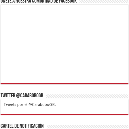
Únete a nuestra comunidad de Facebook
Twitter @CaraboboGB
Tweets por el @CaraboboGB.
1xbet
https://mvbcasino.com/
Betturkey
Betist
Kralbet
Supertotobet
Tipobet
Matadorbet
Mariobet
Cartel de Notificación