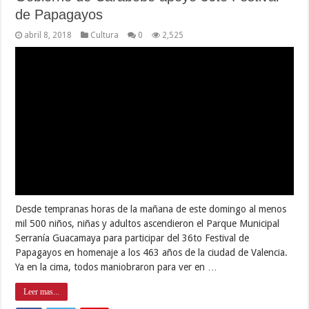
Leer mas...
Más de 45 agrupaciones dancísticas
arrancaron mes de la Danza en Carabobo
abril 7, 2018
Cultura
0
3,402
Desde tempranas horas de este sábado, más de 45 agrupaciones
dancísticas se concentraron en la avenida Bolívar de Valencia, a la
altura de El Tijerazo, desde donde iniciaron un majestuoso y
colorido desfile hasta la Concha Acústica del parque Negra
Hipólita, lugar donde dieron inicio a las actividades enmarcadas
en …
Leer mas...