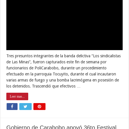
de Las Minas”, fueron capturados este fin de semana por
funcionarios de PoliCarabobo, durante un procedimiento
efectuado en la parroquia Tocuyito, durante el cual incautaron
varias armas de fuego y una bomba lacrimógena en posesión de
los detenidos. Trascendió que efectivos …
Leer mas...
Gobierno de Carabobo apoyó 36to Festival
de Papagayos
abril 8, 2018
Cultura
0
2,525
Desde tempranas horas de la mañana de este domingo al menos
mil 500 niños, niñas y adultos ascendieron el Parque Municipal
Serranía Guacamaya para participar del 36to Festival de
Papagayos en homenaje a los 463 años de la ciudad de Valencia.
Ya en la cima, todos maniobraron para ver en …