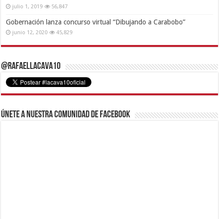
Alimca avanza en actualización de los censos CLAP en Carabobo
julio 1, 2019
56,847
Gobernación lanza concurso virtual “Dibujando a Carabobo”
junio 12, 2020
45,829
@RafaelLacava10
Únete a nuestra comunidad de Facebook