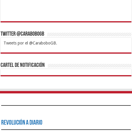
Twitter @CaraboboGB
Tweets por el @CaraboboGB.
1xbet
https://mvbcasino.com/
Betturkey
Betist
Kralbet
Supertotobet
Tipobet
Matadorbet
Mariobet
Cartel de Notificación
Revolución a Diario