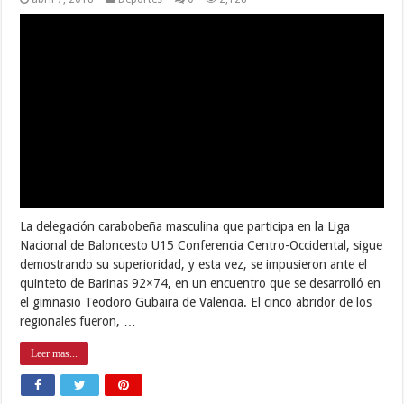
ZODI Carabobo celebró VI Aniversario
enalteciendo sistema defensivo territorial
abril 6, 2018
Destacados
,
Seguridad Ciudadana
0
4,431
La Zona Operativa de Defensa Integral Carabobo (ZODI) N°45,
como parte de su programación por conmemorar su sexto