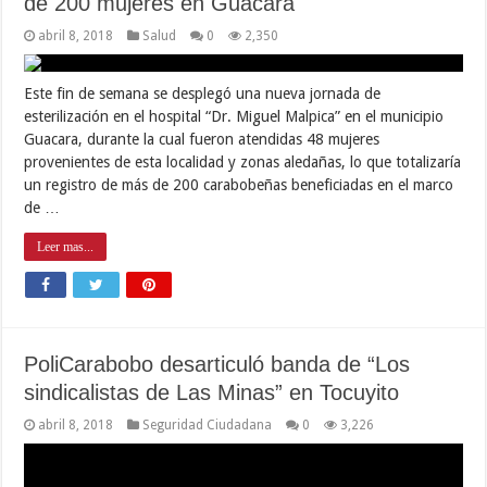
de 200 mujeres en Guacara
abril 8, 2018
Salud
0
2,350
Este fin de semana se desplegó una nueva jornada de
esterilización en el hospital “Dr. Miguel Malpica” en el municipio
Guacara, durante la cual fueron atendidas 48 mujeres
provenientes de esta localidad y zonas aledañas, lo que totalizaría
un registro de más de 200 carabobeñas beneficiadas en el marco
de …
Leer mas...
PoliCarabobo desarticuló banda de “Los
sindicalistas de Las Minas” en Tocuyito
abril 8, 2018
Seguridad Ciudadana
0
3,226
Tres presuntos integrantes de la banda delictiva “Los sindicalistas