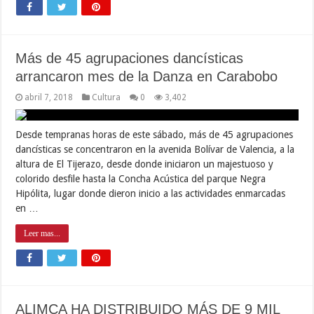
ALIMCA HA DISTRIBUIDO MÁS DE 9 MIL
TONELADAS DE ALIMENTOS EN
CARABOBO
abril 7, 2018
Destacados
,
Seguridad Alimentaria
0
3,381
Durante el primer trimestre del año la empresa socialista
Alimentos Carabobo, ALIMCA, logró distribuir 9.574,68
toneladas de rubros básicos en articulación con el pueblo
organizado, garantizando la distribución de alimentos a las
familias carabobeñas, en un proceso que además permite avanzar
en los nuevos métodos y modelos de distribución en …
Leer mas...
Carabobo continúa invito en la Liga Nacional