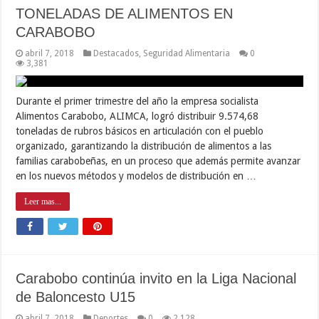
de Baloncesto U15
abril 7, 2018
Deportes
0
2,128
La delegación carabobeña masculina que participa en la Liga
Nacional de Baloncesto U15 Conferencia Centro-Occidental, sigue
demostrando su superioridad, y esta vez, se impusieron ante el
quinteto de Barinas 92×74, en un encuentro que se desarrolló en
el gimnasio Teodoro Gubaira de Valencia. El cinco abridor de los
regionales fueron, …
Leer mas...