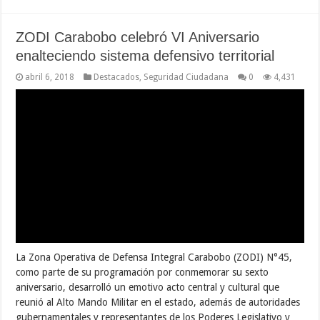
aniversario, desarrolló un emotivo acto central y cultural que
reunió al Alto Mando Militar en el estado, además de autoridades
gubernamentales y representantes de los Poderes Legislativo y
Judicial, quienes honraron la …
Leer mas...
« First
...
90
100
110
«
120
121
Page 122 of 151
122
123
124
»
130
140
150
...
Last »
Parque Draculandia