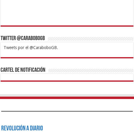
Twitter @CaraboboGB
Tweets por el @CaraboboGB.
1xbet
https://mvbcasino.com/
Betturkey
Betist
Kralbet
Supertotobet
Tipobet
Matadorbet
Mariobet
Cartel de Notificación
Revolución a Diario