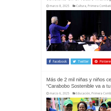
marzo 8, 2025
Cultura
,
Primera Combati
Facebook
Twitter
Pintere
Más de 2 mil niñas y niños c
“Carabobo Sostenible va a tu
marzo 6, 2025
Educación
,
Primera Comb