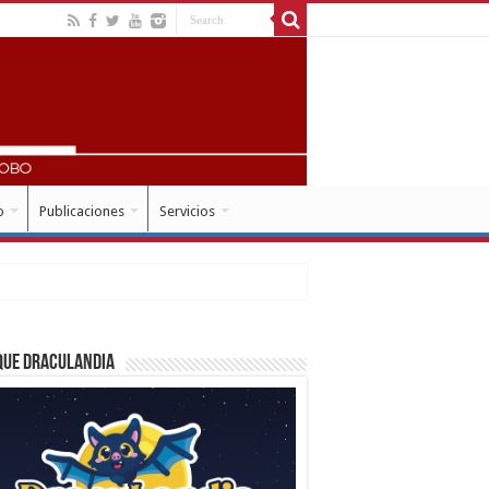
o
Publicaciones
Servicios
que Draculandia