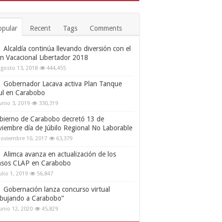
opular
Recent
Tags
Comments
Alcaldía continúa llevando diversión con el
an Vacacional Libertador 2018
gosto 13, 2018
444,455
Gobernador Lacava activa Plan Tanque
ul en Carabobo
unio 3, 2019
330,319
bierno de Carabobo decretó 13 de
viembre día de Júbilo Regional No Laborable
oviembre 10, 2017
63,379
Alimca avanza en actualización de los
nsos CLAP en Carabobo
ulio 1, 2019
56,847
Gobernación lanza concurso virtual
ibujando a Carabobo”
unio 12, 2020
45,829