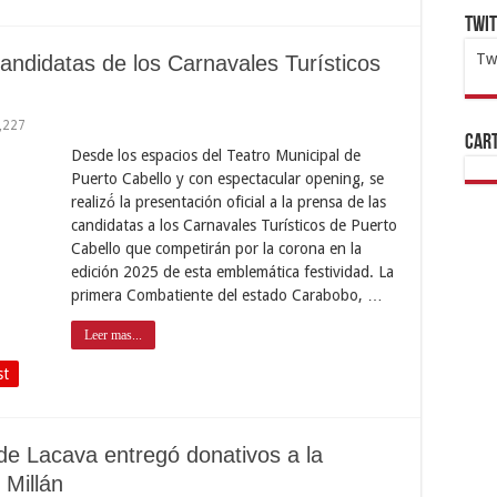
Twi
Tw
andidatas de los Carnavales Turísticos
1x
ht
,227
Cart
Desde los espacios del Teatro Municipal de
Puerto Cabello y con espectacular opening, se
realizó́ la presentación oficial a la prensa de las
candidatas a los Carnavales Turísticos de Puerto
Cabello que competirán por la corona en la
edición 2025 de esta emblemática festividad. La
primera Combatiente del estado Carabobo, …
Leer mas...
st
e Lacava entregó donativos a la
Millán