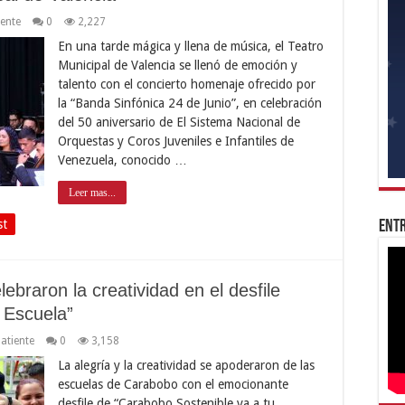
ente
0
2,227
En una tarde mágica y llena de música, el Teatro
Municipal de Valencia se llenó de emoción y
talento con el concierto homenaje ofrecido por
la “Banda Sinfónica 24 de Junio”, en celebración
del 50 aniversario de El Sistema Nacional de
Orquestas y Coros Juveniles e Infantiles de
Venezuela, conocido …
Leer mas...
st
Entr
elebraron la creatividad en el desfile
 Escuela”
atiente
0
3,158
La alegría y la creatividad se apoderaron de las
escuelas de Carabobo con el emocionante
desfile de “Carabobo Sostenible va a tu