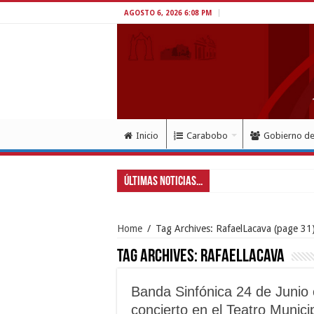
AGOSTO 6, 2026 6:08 PM
Inicio
Carabobo
Gobierno d
Últimas Noticias...
Gobernador La
Home
/
Tag Archives: RafaelLacava
(page 31
Tag Archives:
RafaelLacava
Banda Sinfónica 24 de Junio 
concierto en el Teatro Munici