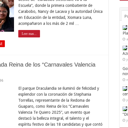
Escuela”, donde la primera combatiente de
Carabobo, Nancy de Lacava y la autoridad Única
P
en Educación de la entidad, Xiomara Luna,
acompañaron a los más de 2 mil …
Pl
Leer mas...
a
st
Az
j
ada Reina de los “Carnavales Valencia
Go
no
n
96
El parque Draculandia se iluminó de felicidad y
ce
esplendor con la coronación de Stephania
Torrellas, representante de la Redoma de
j
Guaparo, como Reina de los “Carnavales
Valencia Te Quiero 2025”, un evento que
“D
destacó la belleza integral, el talento y el
j
espíritu festivo de las 18 candidatas y que contó