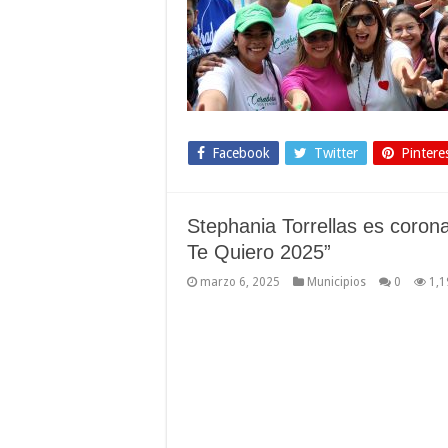
Facebook
Twitter
Pintere
Stephania Torrellas es coron
Te Quiero 2025”
marzo 6, 2025
Municipios
0
1,1