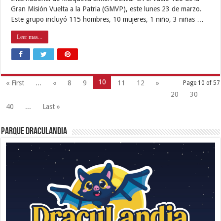
Gran Misión Vuelta a la Patria (GMVP), este lunes 23 de marzo.
Este grupo incluyó 115 hombres, 10 mujeres, 1 niño, 3 niñas …
Leer mas...
10
« First
...
«
8
9
11
12
»
Page 10 of 57
20
30
40
...
Last »
Parque Draculandia