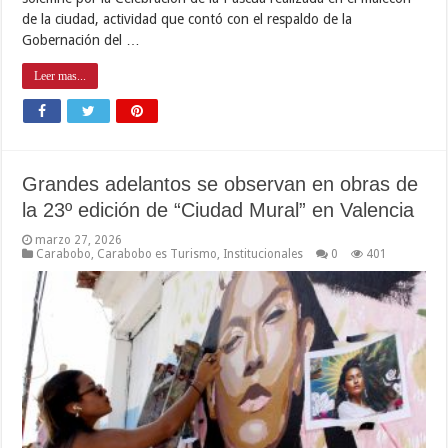
de la ciudad, actividad que contó con el respaldo de la
Gobernación del …
Leer mas...
Grandes adelantos se observan en obras de
la 23º edición de “Ciudad Mural” en Valencia
marzo 27, 2026
Carabobo
,
Carabobo es Turismo
,
Institucionales
0
401