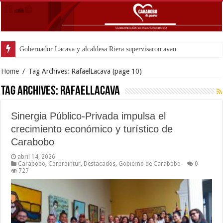
Home
/
Tag Archives: RafaelLacava
(page 10)
Tag Archives:
RafaelLacava
Sinergia Público-Privada impulsa el
crecimiento económico y turístico de
Carabobo
abril 14, 2026
Carabobo
,
Corprointur
,
Destacados
,
Gobierno de Carabobo
0
727