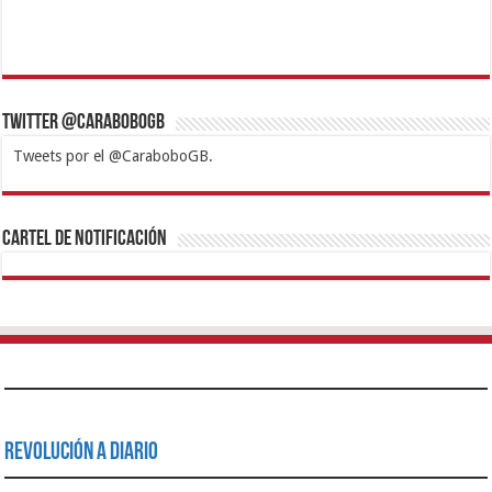
Twitter @CaraboboGB
Tweets por el @CaraboboGB.
1xbet
https://mvbcasino.com/
Betturkey
Betist
Kralbet
Supertotobet
Tipobet
Matadorbet
Mariobet
Cartel de Notificación
Revolución a Diario