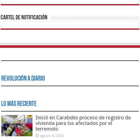
1xbet
https://mvbcasino.com/
Betturkey
Betist
Kralbet
Supertotobet
Tipobet
Matadorbet
Mariobet
Cartel de Notificación
Revolución a Diario
Lo Más Reciente
Inició en Carabobo proceso de registro de
vivienda para los afectados por el
terremoto
agosto 6, 2026