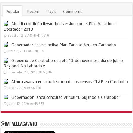
Popular
Recent
Tags
Comments
Alcaldía continúa llevando diversión con el Plan Vacacional
Libertador 2018
agosto 13, 2018
444,810
Gobernador Lacava activa Plan Tanque Azul en Carabobo
junio 3, 2019
330,395
Gobierno de Carabobo decretó 13 de noviembre día de Júbilo
Regional No Laborable
noviembre 10, 2017
63,382
Alimca avanza en actualización de los censos CLAP en Carabobo
julio 1, 2019
56,848
Gobernación lanza concurso virtual “Dibujando a Carabobo”
junio 12, 2020
45,833
@RafaelLacava10