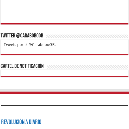
Twitter @CaraboboGB
Tweets por el @CaraboboGB.
1xbet
https://mvbcasino.com/
Betturkey
Betist
Kralbet
Supertotobet
Tipobet
Matadorbet
Mariobet
Cartel de Notificación
Revolución a Diario