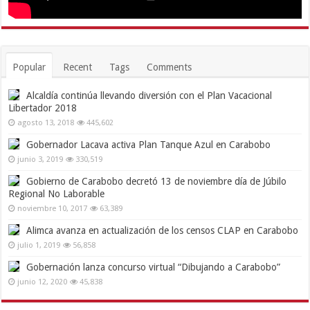
Popular
Recent
Tags
Comments
Alcaldía continúa llevando diversión con el Plan Vacacional
Libertador 2018
agosto 13, 2018
445,602
Gobernador Lacava activa Plan Tanque Azul en Carabobo
junio 3, 2019
330,519
Gobierno de Carabobo decretó 13 de noviembre día de Júbilo
Regional No Laborable
noviembre 10, 2017
63,389
Alimca avanza en actualización de los censos CLAP en Carabobo
julio 1, 2019
56,858
Gobernación lanza concurso virtual “Dibujando a Carabobo”
junio 12, 2020
45,838