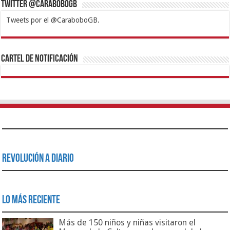
Twitter @CaraboboGB
Tweets por el @CaraboboGB.
1xbet
https://mvbcasino.com/
Betturkey
Betist
Kralbet
Supertotobet
Tipobet
Matadorbet
Mariobet
Cartel de Notificación
Revolución a Diario
Lo Más Reciente
Más de 150 niños y niñas visitaron el