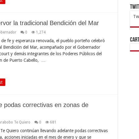
st
Twi
Tw
rvor la tradicional Bendición del Mar
1x
ht
bernador
0
1,274
Cart
de fe y esperanza renovada, el pueblo porteño celebró
nal Bendición del Mar, acompañado por el Gobernador
ncourt y demás integrantes de los Poderes Públicos del
ón de Puerto Cabello, …
st
 podas correctivas en zonas de
arabobo Te Quiero
0
681
Te Quiero continúan llevando adelante podas correctivas
a, acciones iniciadas en el mes de enero y que se