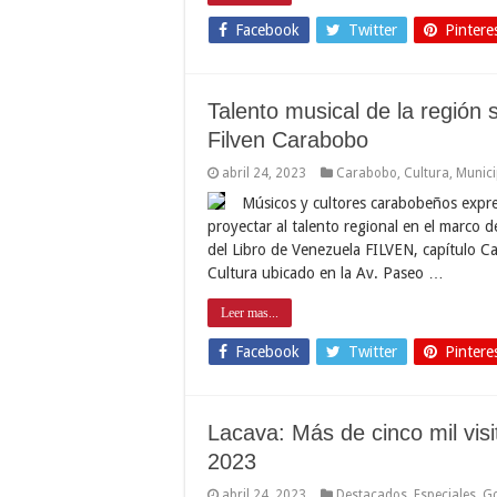
Facebook
Twitter
Pintere
Talento musical de la región s
Filven Carabobo
abril 24, 2023
Carabobo
,
Cultura
,
Munici
Músicos y cultores carabobeños expre
proyectar al talento regional en el marco d
del Libro de Venezuela FILVEN, capítulo C
Cultura ubicado en la Av. Paseo …
Leer mas...
Facebook
Twitter
Pintere
Lacava: Más de cinco mil visi
2023
abril 24, 2023
Destacados
,
Especiales
,
G