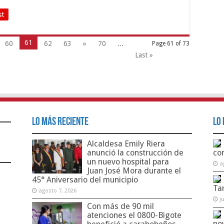
st
61
60
62
63
»
70
...
Page 61 of 73
Last »
Lo Más Reciente
Lo 
Alcaldesa Emily Riera
anunció la construcción de
co
un nuevo hospital para
a
Juan José Mora durante el
45° Aniversario del municipio
Ta
agosto 7, 2026
j
Con más de 90 mil
atenciones el 0800-Bigote
no