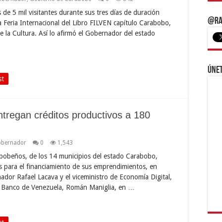
de 5 mil visitantes durante sus tres días de duración
@Ra
a Feria Internacional del Libro FILVEN capítulo Carabobo,
e la Cultura. Así lo afirmó el Gobernador del estado
Únet
st
regan créditos productivos a 180
bernador
0
1,543
obeños, de los 14 municipios del estado Carabobo,
os para el financiamiento de sus emprendimientos, en
dor Rafael Lacava y el viceministro de Economía Digital,
el Banco de Venezuela, Román Maniglia, en …