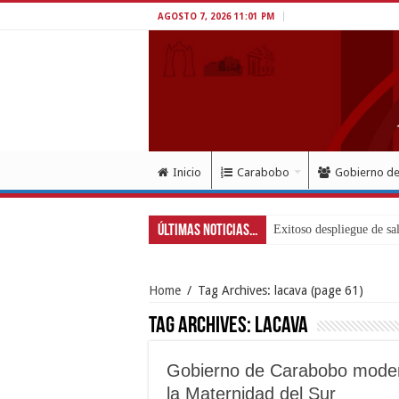
AGOSTO 7, 2026 11:01 PM
Inicio
Carabobo
Gobierno d
Últimas Noticias...
Home
/
Tag Archives: lacava
(page 61)
Tag Archives:
lacava
Gobierno de Carabobo moder
la Maternidad del Sur