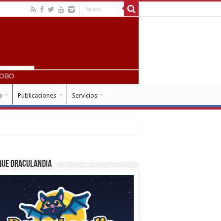
o
Publicaciones
Servicios
que Draculandia