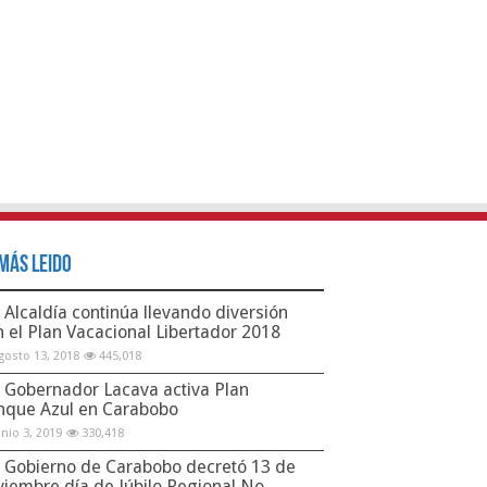
Más Leido
Alcaldía continúa llevando diversión
n el Plan Vacacional Libertador 2018
gosto 13, 2018
445,018
Gobernador Lacava activa Plan
nque Azul en Carabobo
unio 3, 2019
330,418
Gobierno de Carabobo decretó 13 de
viembre día de Júbilo Regional No