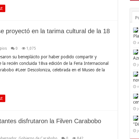
st
P
e proyectó en la tarima cultural de la 18
Pl
a
pios
0
1,075
saron su beneplácito por haber podido compartir y
Az
e la recién concluida 18va edición de la Feria Internacional
j
arabobo #Leer Descoloniza, celebrada en el Museo de la
no
n
st
ce
j
tantes disfrutaron la Filven Carabobo
“D
j
obernador
,
Gobierno de Carabobo
0
842