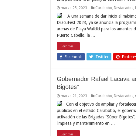
marzo 25, 2023
Carabobo
,
Destacados
,
A una semana de dar inicio al máximo 
DracuFest 2023, ya se anuncia la programac
arenas de Playa Waikikí para los amantes 
Puerto Cabello, la …
Leer mas...
Facebook
Twitter
Pintere
Gobernador Rafael Lacava ac
Bigotes”
marzo 21, 2023
Carabobo
,
Destacados
,
Con el objetivo de ampliar y fortalece
públicos en el estado Carabobo, el goberna
activación de las Brigadas “Súper Bigotes”,
limpieza y mantenimiento en …
Leer mas...