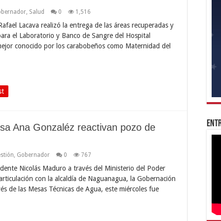
bernador
,
Salud
0
1,516
fael Lacava realizó la entrega de las áreas recuperadas y
para el Laboratorio y Banco de Sangre del Hospital
 mejor conocido por los carabobeños como Maternidad del
st
Entr
sa Ana Gonzaléz reactivan pozo de
stión
,
Gobernador
0
767
dente Nicolás Maduro a través del Ministerio del Poder
articulación con la alcaldía de Naguanagua, la Gobernación
és de las Mesas Técnicas de Agua, este miércoles fue