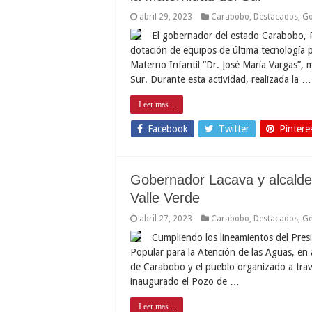
abril 29, 2023
Carabobo
,
Destacados
,
Go
El gobernador del estado Carabobo, Ra
dotación de equipos de última tecnología 
Materno Infantil “Dr. José María Vargas”,
Sur. Durante esta actividad, realizada la …
Leer mas...
Facebook
Twitter
Pintere
Gobernador Lacava y alcalde
Valle Verde
abril 27, 2023
Carabobo
,
Destacados
,
Ge
Cumpliendo los lineamientos del Presi
Popular para la Atención de las Aguas, en 
de Carabobo y el pueblo organizado a trav
inaugurado el Pozo de …
Leer mas...