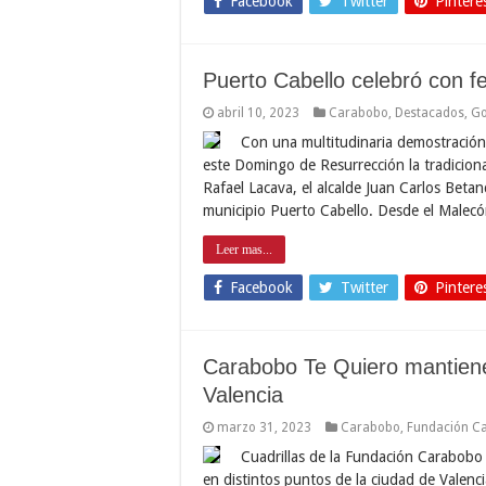
Facebook
Twitter
Pintere
Puerto Cabello celebró con fe
abril 10, 2023
Carabobo
,
Destacados
,
Go
Con una multitudinaria demostración 
este Domingo de Resurrección la tradicio
Rafael Lacava, el alcalde Juan Carlos Beta
municipio Puerto Cabello. Desde el Malec
Leer mas...
Facebook
Twitter
Pintere
Carabobo Te Quiero mantiene
Valencia
marzo 31, 2023
Carabobo
,
Fundación C
Cuadrillas de la Fundación Carabobo 
en distintos puntos de la ciudad de Valenci