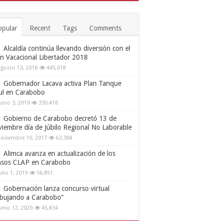
opular
Recent
Tags
Comments
Alcaldía continúa llevando diversión con el
an Vacacional Libertador 2018
gosto 13, 2018
445,018
Gobernador Lacava activa Plan Tanque
ul en Carabobo
unio 3, 2019
330,418
Gobierno de Carabobo decretó 13 de
viembre día de Júbilo Regional No Laborable
oviembre 10, 2017
63,384
Alimca avanza en actualización de los
nsos CLAP en Carabobo
ulio 1, 2019
56,851
Gobernación lanza concurso virtual
ibujando a Carabobo”
unio 12, 2020
45,834