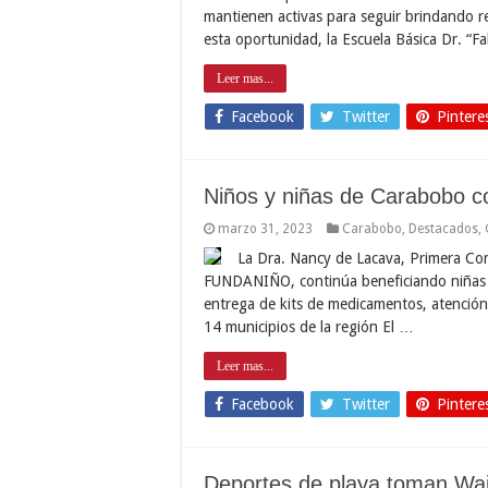
mantienen activas para seguir brindando r
esta oportunidad, la Escuela Básica Dr. “F
Leer mas...
Facebook
Twitter
Pintere
Niños y niñas de Carabobo co
marzo 31, 2023
Carabobo
,
Destacados
,
La Dra. Nancy de Lacava, Primera Co
FUNDANIÑO, continúa beneficiando niñas y n
entrega de kits de medicamentos, atención 
14 municipios de la región El …
Leer mas...
Facebook
Twitter
Pintere
Deportes de playa toman Wa