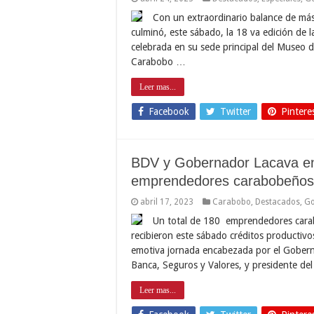
Con un extraordinario balance de más 
culminó, este sábado, la 18 va edición de l
celebrada en su sede principal del Museo d
Carabobo …
Leer mas...
Facebook
Twitter
Pintere
BDV y Gobernador Lacava ent
emprendedores carabobeños
abril 17, 2023
Carabobo
,
Destacados
,
Go
Un total de 180 emprendedores carab
recibieron este sábado créditos productiv
emotiva jornada encabezada por el Goberna
Banca, Seguros y Valores, y presidente d
Leer mas...