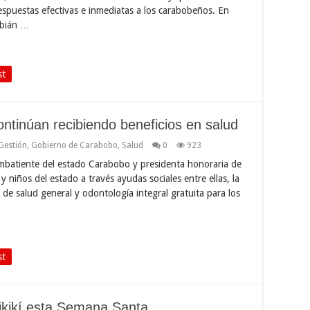
espuestas efectivas e inmediatas a los carabobeños. En
abián …
st
ntinúan recibiendo beneficios en salud
Gestión
,
Gobierno de Carabobo
,
Salud
0
923
mbatiente del estado Carabobo y presidenta honoraria de
iños del estado a través ayudas sociales entre ellas, la
de salud general y odontología integral gratuita para los
st
ikikí esta Semana Santa