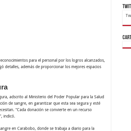
Twi
Tw
1x
ht
Cart
 reconocimientos para el personal por los logros alcanzados,
egó detalles, además de proporcionar los mejores espacios
ra
ra, adscrito al Ministerio del Poder Popular para la Salud
ción de sangre, en garantizar que esta sea segura y esté
ecesitan. “Cada donación se convierte en un recurso
, indicó.
ngre en Carabobo, donde se trabaja a diario para la