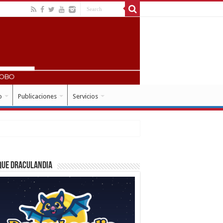
o
Publicaciones
Servicios
que Draculandia