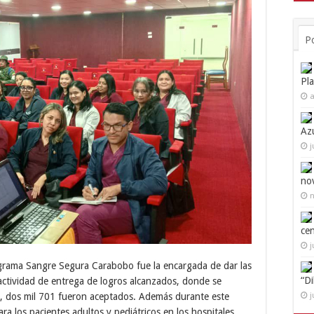
P
Pl
a
Az
j
no
n
ce
j
rograma Sangre Segura Carabobo fue la encargada de dar las
“D
actividad de entrega de logros alcanzados, donde se
s, dos mil 701 fueron aceptados. Además durante este
j
a los pacientes adultos y pediátricos en los hospitales