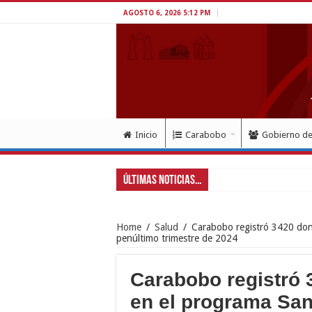
AGOSTO 6, 2026 5:12 PM
Inicio
Carabobo
Gobierno d
Últimas Noticias...
Gobernador Lacava y Al
Home
/
Salud
/
Carabobo registró 3420 don
penúltimo trimestre de 2024
Carabobo registró 
en el programa San