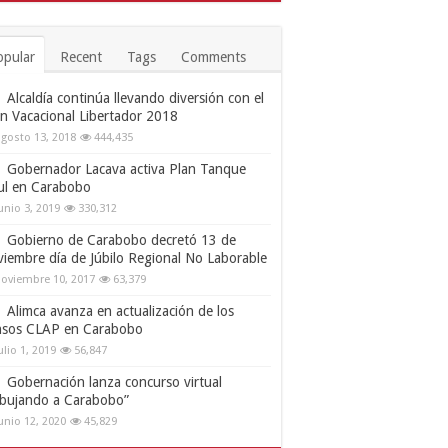
opular
Recent
Tags
Comments
Alcaldía continúa llevando diversión con el
an Vacacional Libertador 2018
gosto 13, 2018
444,435
Gobernador Lacava activa Plan Tanque
ul en Carabobo
unio 3, 2019
330,312
Gobierno de Carabobo decretó 13 de
viembre día de Júbilo Regional No Laborable
oviembre 10, 2017
63,379
Alimca avanza en actualización de los
nsos CLAP en Carabobo
ulio 1, 2019
56,847
Gobernación lanza concurso virtual
ibujando a Carabobo”
unio 12, 2020
45,829