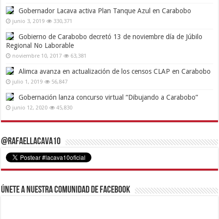
Gobernador Lacava activa Plan Tanque Azul en Carabobo
junio 3, 2019
330,371
Gobierno de Carabobo decretó 13 de noviembre día de Júbilo
Regional No Laborable
noviembre 10, 2017
63,381
Alimca avanza en actualización de los censos CLAP en Carabobo
julio 1, 2019
56,847
Gobernación lanza concurso virtual “Dibujando a Carabobo”
junio 12, 2020
45,830
@RafaelLacava10
Únete a nuestra comunidad de Facebook