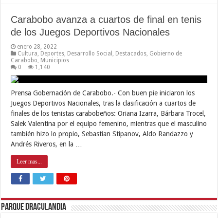
Carabobo avanza a cuartos de final en tenis
de los Juegos Deportivos Nacionales
enero 28, 2022
Cultura
,
Deportes
,
Desarrollo Social
,
Destacados
,
Gobierno de
Carabobo
,
Municipios
0
1,140
Prensa Gobernación de Carabobo.- Con buen pie iniciaron los
Juegos Deportivos Nacionales, tras la clasificación a cuartos de
finales de los tenistas carabobeños: Oriana Izarra, Bárbara Trocel,
Salek Valentina por el equipo femenino, mientras que el masculino
también hizo lo propio, Sebastian Stipanov, Aldo Randazzo y
Andrés Riveros, en la …
Leer mas...
Parque Draculandia