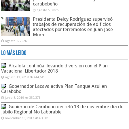
carabobeño
agosto 5, 2026
Presidenta Delcy Rodríguez supervisó
trabajos de recuperación de edificios
afectados por terremotos en Juan José
Mora
agosto 5, 2026
Lo Más Leido
Alcaldía continúa llevando diversión con el Plan
Vacacional Libertador 2018
agosto 13, 2018
444,641
Gobernador Lacava activa Plan Tanque Azul en
Carabobo
junio 3, 2019
330,371
Gobierno de Carabobo decretó 13 de noviembre día de
Júbilo Regional No Laborable
noviembre 10, 2017
63,381