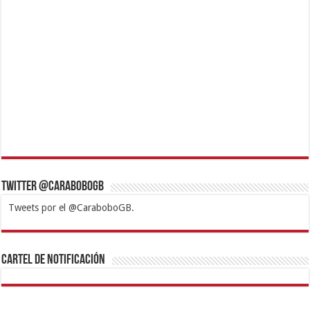
Twitter @CaraboboGB
Tweets por el @CaraboboGB.
1xbet
https://mvbcasino.com/
Betturkey
Betist
Kralbet
Supertotobet
Tipobet
Matadorbet
Mariobet
Cartel de Notificación