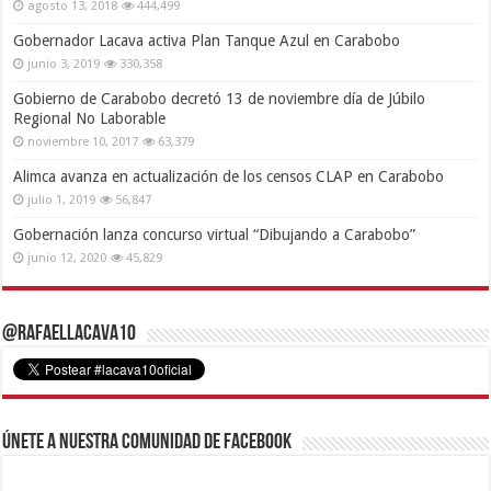
agosto 13, 2018
444,499
Gobernador Lacava activa Plan Tanque Azul en Carabobo
junio 3, 2019
330,358
Gobierno de Carabobo decretó 13 de noviembre día de Júbilo
Regional No Laborable
noviembre 10, 2017
63,379
Alimca avanza en actualización de los censos CLAP en Carabobo
julio 1, 2019
56,847
Gobernación lanza concurso virtual “Dibujando a Carabobo”
junio 12, 2020
45,829
@RafaelLacava10
Únete a nuestra comunidad de Facebook