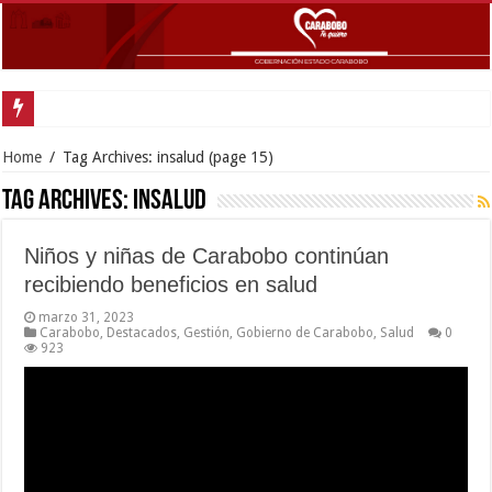
Gober
Home
/
Tag Archives: insalud
(page 15)
Tag Archives:
insalud
Niños y niñas de Carabobo continúan
recibiendo beneficios en salud
marzo 31, 2023
Carabobo
,
Destacados
,
Gestión
,
Gobierno de Carabobo
,
Salud
0
923