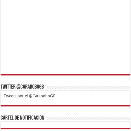
Twitter @CaraboboGB
Tweets por el @CaraboboGB.
1xbet
https://mvbcasino.com/
Betturkey
Betist
Kralbet
Supertotobet
Tipobet
Matadorbet
Mariobet
Cartel de Notificación