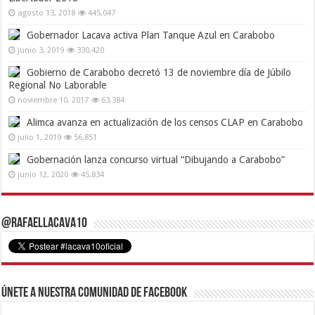
agosto 13, 2018
445,047
Gobernador Lacava activa Plan Tanque Azul en Carabobo
junio 3, 2019
330,420
Gobierno de Carabobo decretó 13 de noviembre día de Júbilo
Regional No Laborable
noviembre 10, 2017
63,384
Alimca avanza en actualización de los censos CLAP en Carabobo
julio 1, 2019
56,851
Gobernación lanza concurso virtual “Dibujando a Carabobo”
junio 12, 2020
45,834
@RafaelLacava10
Únete a nuestra comunidad de Facebook