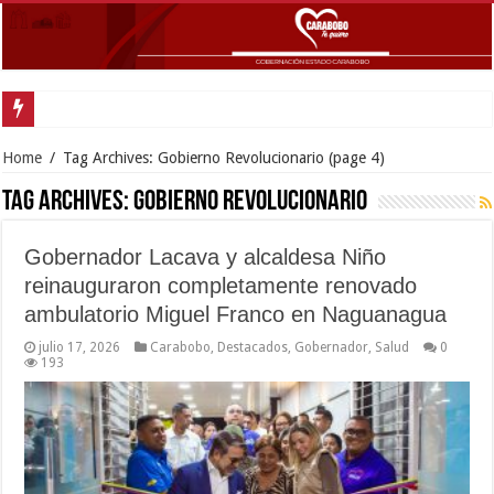
Gobernador Lacava y alcaldesa Riera supervisaron
Home
/
Tag Archives: Gobierno Revolucionario
(page 4)
Tag Archives:
Gobierno Revolucionario
Gobernador Lacava y alcaldesa Niño
reinauguraron completamente renovado
ambulatorio Miguel Franco en Naguanagua
julio 17, 2026
Carabobo
,
Destacados
,
Gobernador
,
Salud
0
193