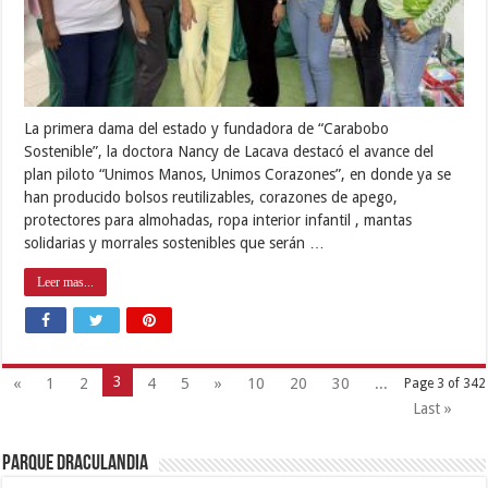
La primera dama del estado y fundadora de “Carabobo
Sostenible”, la doctora Nancy de Lacava destacó el avance del
plan piloto “Unimos Manos, Unimos Corazones”, en donde ya se
han producido bolsos reutilizables, corazones de apego,
protectores para almohadas, ropa interior infantil , mantas
solidarias y morrales sostenibles que serán …
Leer mas...
3
«
1
2
4
5
»
10
20
30
...
Page 3 of 342
Last »
Parque Draculandia