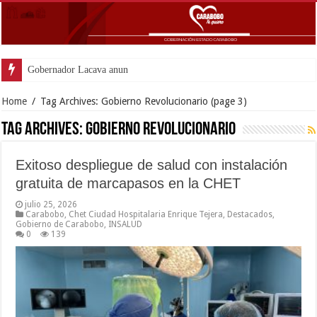
Gobernador Lacava anunció colocación de más de mil 500
Home
/
Tag Archives: Gobierno Revolucionario
(page 3)
Tag Archives:
Gobierno Revolucionario
Exitoso despliegue de salud con instalación
gratuita de marcapasos en la CHET
julio 25, 2026
Carabobo
,
Chet Ciudad Hospitalaria Enrique Tejera
,
Destacados
,
Gobierno de Carabobo
,
INSALUD
0
139