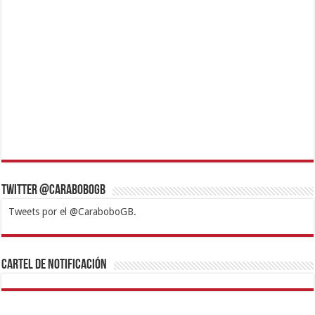
Twitter @CaraboboGB
Tweets por el @CaraboboGB.
1xbet
https://mvbcasino.com/
Betturkey
Betist
Kralbet
Supertotobet
Tipobet
Matadorbet
Mariobet
Cartel de Notificación