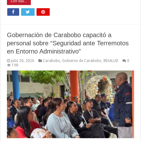
Leer mas...
Gobernación de Carabobo capacitó a
personal sobre “Seguridad ante Terremotos
en Entorno Administrativo”
julio 20, 2026
Carabobo
,
Gobierno de Carabobo
,
INSALUD
0
198