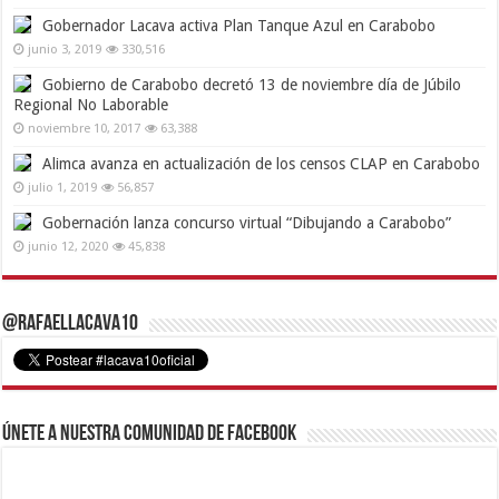
Gobernador Lacava activa Plan Tanque Azul en Carabobo
junio 3, 2019
330,516
Gobierno de Carabobo decretó 13 de noviembre día de Júbilo
Regional No Laborable
noviembre 10, 2017
63,388
Alimca avanza en actualización de los censos CLAP en Carabobo
julio 1, 2019
56,857
Gobernación lanza concurso virtual “Dibujando a Carabobo”
junio 12, 2020
45,838
@RafaelLacava10
Únete a nuestra comunidad de Facebook