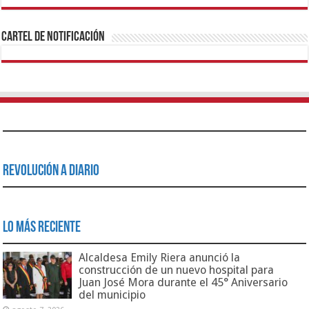
1xbet
https://mvbcasino.com/
Betturkey
Betist
Kralbet
Supertotobet
Tipobet
Matadorbet
Mariobet
Cartel de Notificación
Revolución a Diario
Lo Más Reciente
Alcaldesa Emily Riera anunció la
construcción de un nuevo hospital para
Juan José Mora durante el 45° Aniversario
del municipio