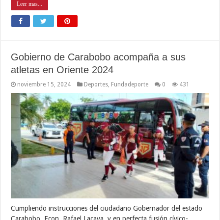
Leer mas...
Gobierno de Carabobo acompaña a sus
atletas en Oriente 2024
noviembre 15, 2024
Deportes
,
Fundadeporte
0
431
Cumpliendo instrucciones del ciudadano Gobernador del estado
Carabobo, Econ. Rafael Lacava, y en perfecta fusión cívico-