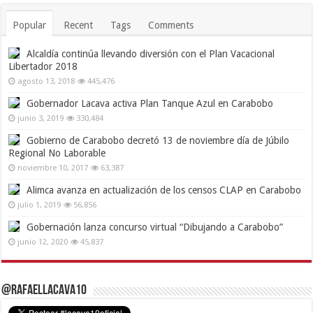
Popular
Recent
Tags
Comments
Alcaldía continúa llevando diversión con el Plan Vacacional
Libertador 2018
agosto 13, 2018
445,476
Gobernador Lacava activa Plan Tanque Azul en Carabobo
junio 3, 2019
330,484
Gobierno de Carabobo decretó 13 de noviembre día de Júbilo
Regional No Laborable
noviembre 10, 2017
63,387
Alimca avanza en actualización de los censos CLAP en Carabobo
julio 1, 2019
56,856
Gobernación lanza concurso virtual “Dibujando a Carabobo”
junio 12, 2020
45,837
@RafaelLacava10