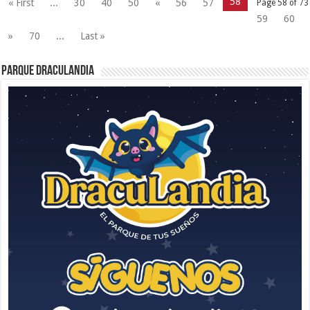
58
« First
...
30
40
50
«
56
57
Page 58 of 73
59
60
»
70
...
Last »
Parque Draculandia