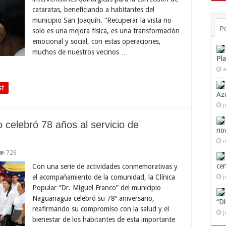
cataratas, beneficiando a habitantes del
municipio San Joaquín. “Recuperar la vista no
P
solo es una mejora física, es una transformación
emocional y social, con estas operaciones,
muchos de nuestros vecinos …
Pl
a
st
Az
j
 celebró 78 años al servicio de
no
n
726
ce
Con una serie de actividades conmemorativas y
el acompañamiento de la comunidad, la Clínica
j
Popular “Dr. Miguel Franco” del municipio
Naguanagua celebró su 78º aniversario,
“D
reafirmando su compromiso con la salud y el
j
bienestar de los habitantes de esta importante