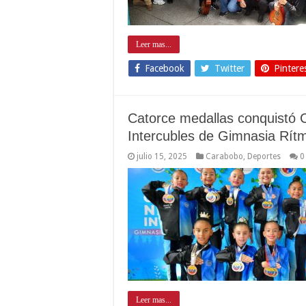
Leer mas...
Facebook
Twitter
Pintere
Catorce medallas conquistó
Intercubles de Gimnasia Rít
julio 15, 2025
Carabobo
,
Deportes
0
Leer mas...