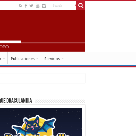
o
Publicaciones
Servicios
que Draculandia