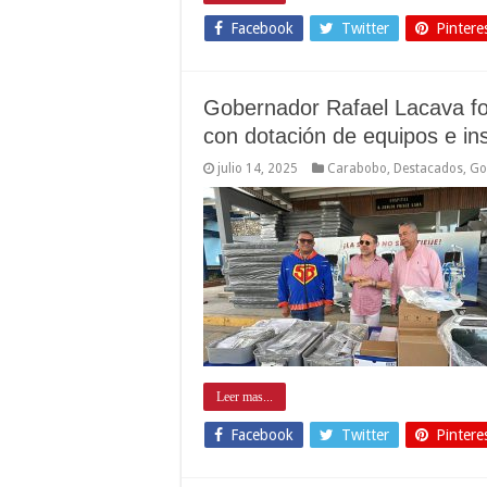
Facebook
Twitter
Pintere
Gobernador Rafael Lacava for
con dotación de equipos e i
julio 14, 2025
Carabobo
,
Destacados
,
Go
Leer mas...
Facebook
Twitter
Pintere