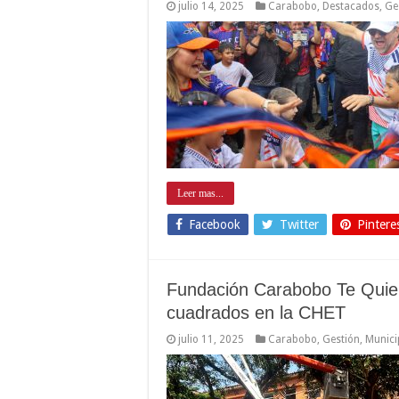
julio 14, 2025
Carabobo
,
Destacados
,
Ge
Leer mas...
Facebook
Twitter
Pintere
Fundación Carabobo Te Quie
cuadrados en la CHET
julio 11, 2025
Carabobo
,
Gestión
,
Munici