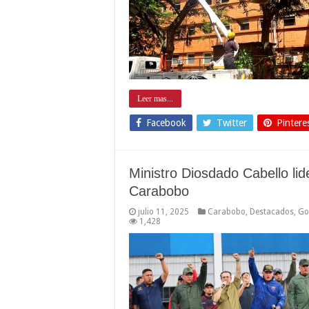
Leer mas...
Facebook
Twitter
Pintere
Ministro Diosdado Cabello lid
Carabobo
julio 11, 2025
Carabobo
,
Destacados
,
Go
1,428