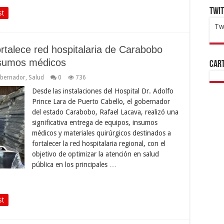
Twi
st
Tw
1x
ht
talece red hospitalaria de Carabobo
nsumos médicos
Cart
bernador
,
Salud
0
736
Desde las instalaciones del Hospital Dr. Adolfo
Prince Lara de Puerto Cabello, el gobernador
del estado Carabobo, Rafael Lacava, realizó una
significativa entrega de equipos, insumos
médicos y materiales quirúrgicos destinados a
fortalecer la red hospitalaria regional, con el
objetivo de optimizar la atención en salud
pública en los principales …
st