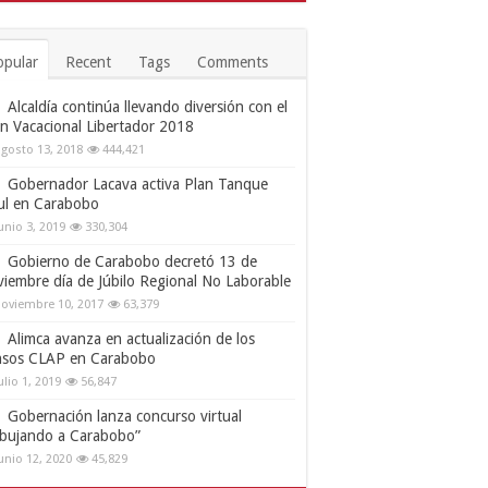
opular
Recent
Tags
Comments
Alcaldía continúa llevando diversión con el
an Vacacional Libertador 2018
gosto 13, 2018
444,421
Gobernador Lacava activa Plan Tanque
ul en Carabobo
unio 3, 2019
330,304
Gobierno de Carabobo decretó 13 de
viembre día de Júbilo Regional No Laborable
oviembre 10, 2017
63,379
Alimca avanza en actualización de los
nsos CLAP en Carabobo
ulio 1, 2019
56,847
Gobernación lanza concurso virtual
ibujando a Carabobo”
unio 12, 2020
45,829