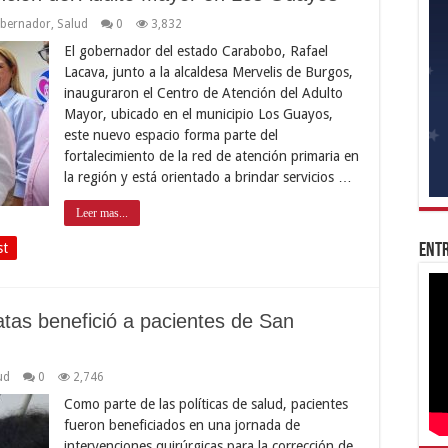
bernador
,
Salud
0
3,832
El gobernador del estado Carabobo, Rafael
Lacava, junto a la alcaldesa Mervelis de Burgos,
inauguraron el Centro de Atención del Adulto
Mayor, ubicado en el municipio Los Guayos,
este nuevo espacio forma parte del
fortalecimiento de la red de atención primaria en
la región y está orientado a brindar servicios …
Leer mas...
st
Entr
atas benefició a pacientes de San
ud
0
2,746
Como parte de las políticas de salud, pacientes
fueron beneficiados en una jornada de
intervenciones quirúrgicas para la corrección de