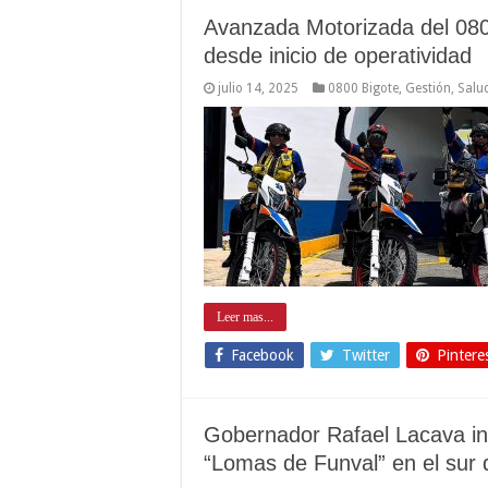
Avanzada Motorizada del 080
desde inicio de operatividad
julio 14, 2025
0800 Bigote
,
Gestión
,
Salu
Leer mas...
Facebook
Twitter
Pintere
Gobernador Rafael Lacava i
“Lomas de Funval” en el sur 