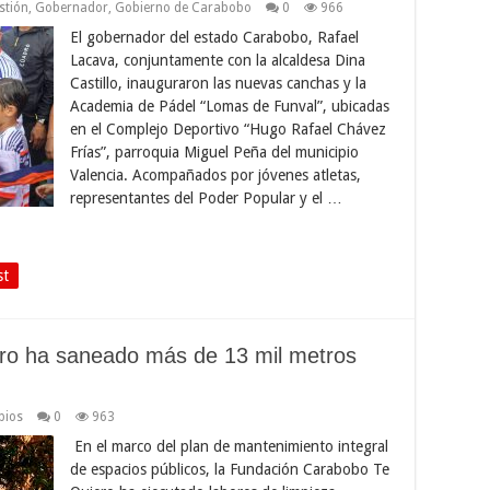
stión
,
Gobernador
,
Gobierno de Carabobo
0
966
El gobernador del estado Carabobo, Rafael
Lacava, conjuntamente con la alcaldesa Dina
Castillo, inauguraron las nuevas canchas y la
Academia de Pádel “Lomas de Funval”, ubicadas
en el Complejo Deportivo “Hugo Rafael Chávez
Frías”, parroquia Miguel Peña del municipio
Valencia. Acompañados por jóvenes atletas,
representantes del Poder Popular y el …
st
ro ha saneado más de 13 mil metros
pios
0
963
En el marco del plan de mantenimiento integral
de espacios públicos, la Fundación Carabobo Te