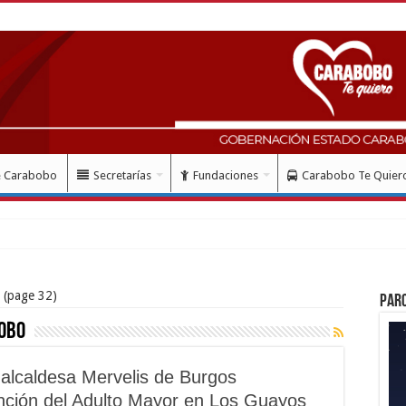
e Carabobo
Secretarías
Fundaciones
Carabobo Te Quier
(page 32)
Par
obo
alcaldesa Mervelis de Burgos
ención del Adulto Mayor en Los Guayos