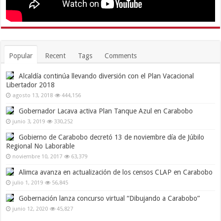
Popular
Recent
Tags
Comments
Alcaldía continúa llevando diversión con el Plan Vacacional
Libertador 2018
agosto 13, 2018
444,156
Gobernador Lacava activa Plan Tanque Azul en Carabobo
junio 3, 2019
330,252
Gobierno de Carabobo decretó 13 de noviembre día de Júbilo
Regional No Laborable
noviembre 10, 2017
63,379
Alimca avanza en actualización de los censos CLAP en Carabobo
julio 1, 2019
56,845
Gobernación lanza concurso virtual “Dibujando a Carabobo”
junio 12, 2020
45,827