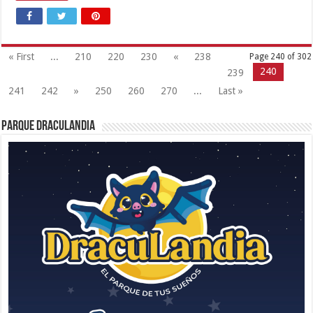
« First
...
210
220
230
«
238
Page 240 of 302
240
239
241
242
»
250
260
270
...
Last »
Parque Draculandia