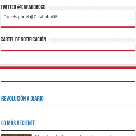
Twitter @CaraboboGB
Tweets por el @CaraboboGB.
1xbet
https://mvbcasino.com/
Betturkey
Betist
Kralbet
Supertotobet
Tipobet
Matadorbet
Mariobet
Cartel de Notificación
Revolución a Diario
Lo Más Reciente