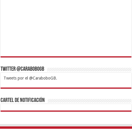
Twitter @CaraboboGB
Tweets por el @CaraboboGB.
1xbet
https://mvbcasino.com/
Betturkey
Betist
Kralbet
Supertotobet
Tipobet
Matadorbet
Mariobet
Cartel de Notificación