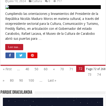
julio 10, 2024
Cultura
0
717
Cumpliendo las orientaciones y lineamientos del Presidente de la
República Nicolás Maduro Moros en materia cultural, a través del
vicepresidente sectorial para la Cultura, Comunicación y Turismo,
Freddy Ñañez, en articulación con el Gobernador del estado
Carabobo, Rafael Lacava, el Museo de la Cultura de Carabobo
abrió sus puertas para …
Leer mas...
72
« First
...
40
50
60
«
70
71
Page 72 of 268
73
74
»
80
90
100
...
Last »
Parque Draculandia