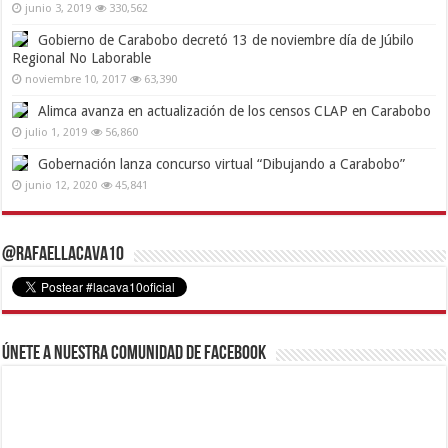
junio 3, 2019
330,562
Gobierno de Carabobo decretó 13 de noviembre día de Júbilo
Regional No Laborable
noviembre 10, 2017
63,390
Alimca avanza en actualización de los censos CLAP en Carabobo
julio 1, 2019
56,860
Gobernación lanza concurso virtual “Dibujando a Carabobo”
junio 12, 2020
45,841
@RafaelLacava10
Únete a nuestra comunidad de Facebook