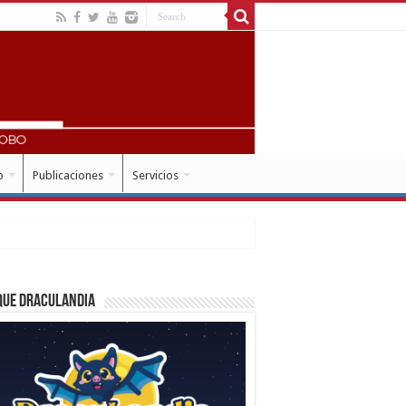
o
Publicaciones
Servicios
que Draculandia