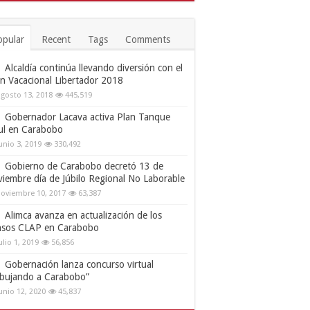
opular
Recent
Tags
Comments
Alcaldía continúa llevando diversión con el
an Vacacional Libertador 2018
gosto 13, 2018
445,519
Gobernador Lacava activa Plan Tanque
ul en Carabobo
unio 3, 2019
330,492
Gobierno de Carabobo decretó 13 de
viembre día de Júbilo Regional No Laborable
oviembre 10, 2017
63,387
Alimca avanza en actualización de los
nsos CLAP en Carabobo
ulio 1, 2019
56,856
Gobernación lanza concurso virtual
ibujando a Carabobo”
unio 12, 2020
45,837