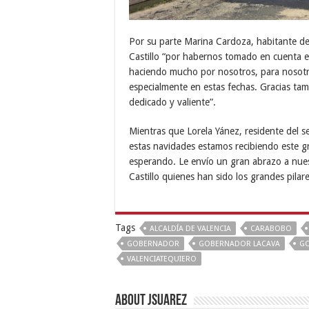
Por su parte Marina Cardoza, habitante del
Castillo “por habernos tomado en cuenta e
haciendo mucho por nosotros, para nosotr
especialmente en estas fechas. Gracias t
dedicado y valiente”.
Mientras que Lorela Yánez, residente del 
estas navidades estamos recibiendo este 
esperando. Le envío un gran abrazo a nues
Castillo quienes han sido los grandes pilar
Tags
ALCALDÍA DE VALENCIA
CARABOBO
GOBERNADOR
GOBERNADOR LACAVA
GO
VALENCIATEQUIERO
About Jsuarez