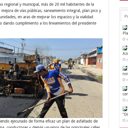
no regional y municipal, más de 20 mil habitantes de la
mejora de vías públicas, saneamiento integral, plan pico y
P
nidades, en aras de mejorar los espacios y la vialidad
to dando cumplimiento a los lineamientos del presidente
Pl
a
Az
j
no
n
ce
j
“D
j
siendo ejecutado de forma eficaz un plan de asfaltado de
ona, conductores y demás usuarios de las principales calles