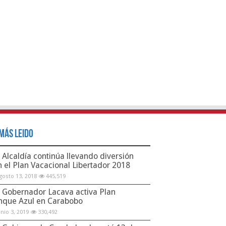
Más Leido
Alcaldía continúa llevando diversión
n el Plan Vacacional Libertador 2018
gosto 13, 2018
445,519
Gobernador Lacava activa Plan
nque Azul en Carabobo
unio 3, 2019
330,492