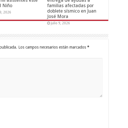
mil asistentes este
entrega de ayudas a
l Niño
familias afectadas por
doblete sísmico en Juan
19, 2026
José Mora
julio 9, 2026
publicada.
Los campos necesarios están marcados
*