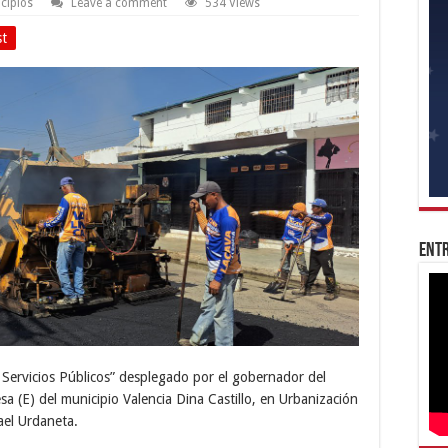
cipios
Leave a comment
534 Views
st
Entr
 Servicios Públicos” desplegado por el gobernador del
a (E) del municipio Valencia Dina Castillo, en Urbanización
ael Urdaneta.