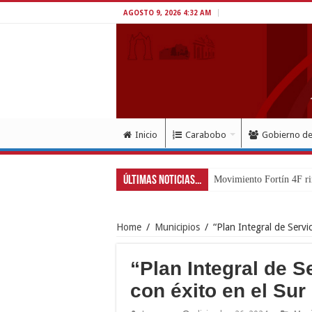
AGOSTO 9, 2026 4:32 AM
Inicio
Carabobo
Gobierno d
Últimas Noticias...
Exitoso despliegue de sa
Home
/
Municipios
/
“Plan Integral de Servi
“Plan Integral de S
con éxito en el Sur