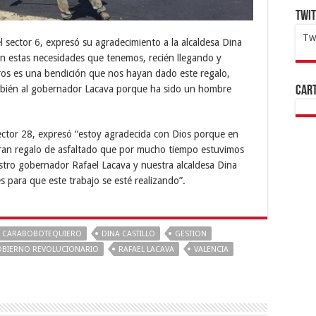
Twi
Tw
 sector 6, expresó su agradecimiento a la alcaldesa Dina
n estas necesidades que tenemos, recién llegando y
1x
ht
os es una bendición que nos hayan dado este regalo,
ambién al gobernador Lacava porque ha sido un hombre
Cart
sector 28, expresó “estoy agradecida con Dios porque en
gran regalo de asfaltado que por mucho tiempo estuvimos
tro gobernador Rafael Lacava y nuestra alcaldesa Dina
es para que este trabajo se esté realizando”.
CARABOBOTEQUIERO
DINA CASTILLO
GESTION
BIERNO REVOLUCIONARIO
RAFAEL LACAVA
VALENCIA