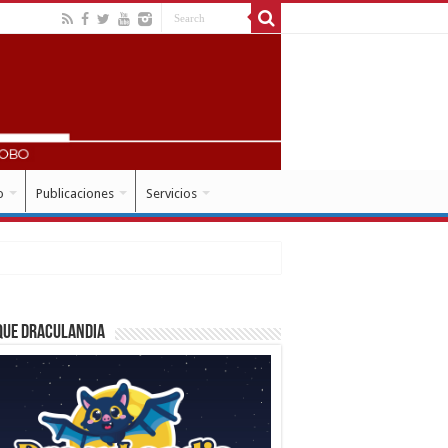
o
Publicaciones
Servicios
que Draculandia