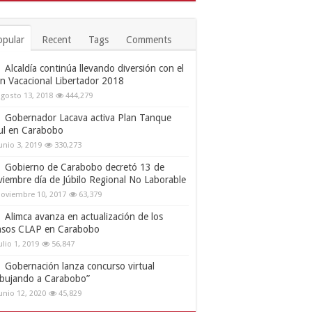
opular
Recent
Tags
Comments
Alcaldía continúa llevando diversión con el
an Vacacional Libertador 2018
gosto 13, 2018
444,279
Gobernador Lacava activa Plan Tanque
ul en Carabobo
unio 3, 2019
330,273
Gobierno de Carabobo decretó 13 de
viembre día de Júbilo Regional No Laborable
oviembre 10, 2017
63,379
Alimca avanza en actualización de los
nsos CLAP en Carabobo
ulio 1, 2019
56,847
Gobernación lanza concurso virtual
ibujando a Carabobo”
unio 12, 2020
45,829