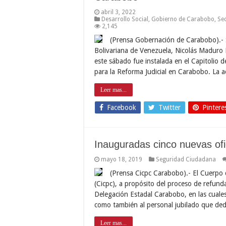
abril 3, 2022
Desarrollo Social
,
Gobierno de Carabobo
,
Se
2,145
(Prensa Gobernación de Carabobo).- S
Bolivariana de Venezuela, Nicolás Maduro 
este sábado fue instalada en el Capitolio d
para la Reforma Judicial en Carabobo. La 
Leer mas...
Facebook
Twitter
Pintere
Inauguradas cinco nuevas of
mayo 18, 2019
Seguridad Ciudadana
(Prensa Cicpc Carabobo).- El Cuerpo de
(Cicpc), a propósito del proceso de refund
Delegación Estadal Carabobo, en las cuales
como también al personal jubilado que ded
Leer mas...