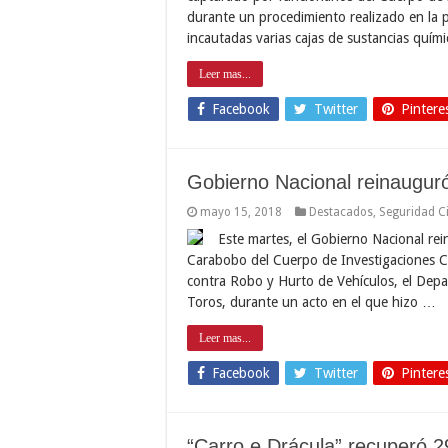
durante un procedimiento realizado en la 
incautadas varias cajas de sustancias quím
Leer mas...
Facebook
Twitter
Pintere
Gobierno Nacional reinaugur
mayo 15, 2018
Destacados
,
Seguridad C
Este martes, el Gobierno Nacional rei
Carabobo del Cuerpo de Investigaciones Cient
contra Robo y Hurto de Vehículos, el Depa
Toros, durante un acto en el que hizo …
Leer mas...
Facebook
Twitter
Pintere
“Carro e Drácula” recuperó 2