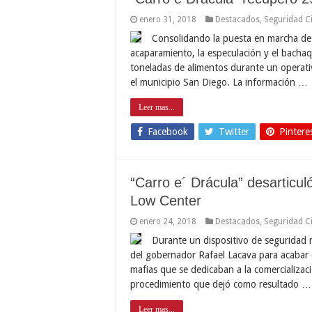
enero 31, 2018
Destacados
,
Seguridad C
Consolidando la puesta en marcha de 
acaparamiento, la especulación y el bachaq
toneladas de alimentos durante un operati
el municipio San Diego. La información …
Leer mas...
Facebook
Twitter
Pintere
“Carro e´ Drácula” desarticu
Low Center
enero 24, 2018
Destacados
,
Seguridad C
Durante un dispositivo de seguridad r
del gobernador Rafael Lacava para acabar c
mafias que se dedicaban a la comercializaci
procedimiento que dejó como resultado …
Leer mas...