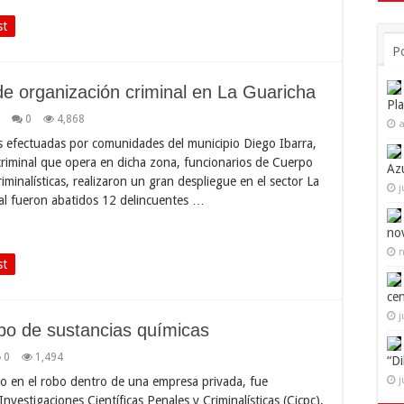
st
P
e organización criminal en La Guaricha
Pl
0
4,868
a
 efectuadas por comunidades del municipio Diego Ibarra,
criminal que opera en dicha zona, funcionarios de Cuerpo
Az
iminalísticas, realizaron un gran despliegue en el sector La
j
ual fueron abatidos 12 delincuentes …
no
n
st
ce
j
obo de sustancias químicas
0
1,494
“D
do en el robo dentro de una empresa privada, fue
j
vestigaciones Científicas Penales y Criminalísticas (Cicpc),