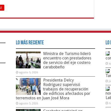
st
Lo Más Reciente
Lo 
Ministra de Turismo lideró
encuentro con prestadores
co
de servicio del eje costero
a
carabobeño
agosto 5, 2026
Ta
Presidenta Delcy
j
Rodríguez supervisó
trabajos de recuperación
no
de edificios afectados por
La
terremotos en Juan José Mora
n
agosto 5, 2026