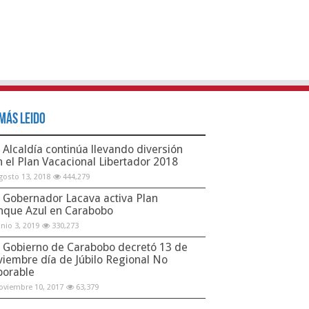
Más Leido
Alcaldía continúa llevando diversión
n el Plan Vacacional Libertador 2018
gosto 13, 2018
444,279
Gobernador Lacava activa Plan
nque Azul en Carabobo
unio 3, 2019
330,273
Gobierno de Carabobo decretó 13 de
viembre día de Júbilo Regional No
borable
oviembre 10, 2017
63,379