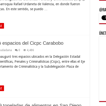
parroquia Rafael Urdaneta de Valencia, en donde fueron
icas. En este sentido, se puedo …
@Ra
st
Únet
ó espacios del Cicpc Carabobo
iudadana
0
4,486
nauguró tres espacios ubicados en la Delegación Estadal
íficas, Penales y Criminalísticas (Cicpc), entre ellas el Eje
rtamento de Criminalística y la Subdelegación Plaza de
st
9 toneladas de alimentos en San Diego