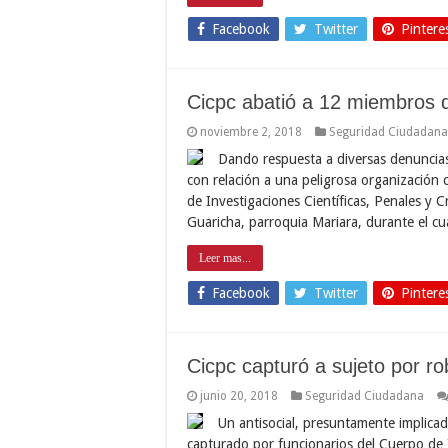
Facebook
Twitter
Pintere
Cicpc abatió a 12 miembros d
noviembre 2, 2018
Seguridad Ciudadana
Dando respuesta a diversas denuncias
con relación a una peligrosa organización 
de Investigaciones Científicas, Penales y Cr
Guaricha, parroquia Mariara, durante el c
Leer mas...
Facebook
Twitter
Pintere
Cicpc capturó a sujeto por r
junio 20, 2018
Seguridad Ciudadana
Un antisocial, presuntamente implica
capturado por funcionarios del Cuerpo de In