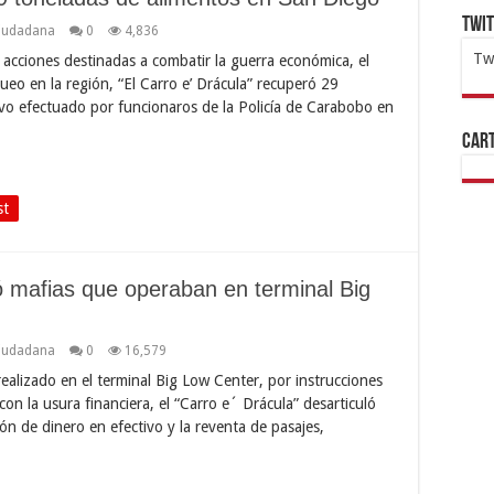
Twi
iudadana
0
4,836
Tw
acciones destinadas a combatir la guerra económica, el
ueo en la región, “El Carro e’ Drácula” recuperó 29
1x
ht
vo efectuado por funcionaros de la Policía de Carabobo en
Cart
st
ló mafias que operaban en terminal Big
iudadana
0
16,579
ealizado en el terminal Big Low Center, por instrucciones
on la usura financiera, el “Carro e´ Drácula” desarticuló
ón de dinero en efectivo y la reventa de pasajes,