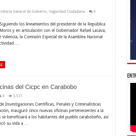
cretaría General de Gobierno
,
Seguridad Ciudadana
0
iguiendo los lineamientos del presidente de la República
Moros y en articulación con el Gobernador Rafael Lacava,
e Valencia, la Comisión Especial de la Asamblea Nacional
actividad …
st
Entr
icinas del Cicpc en Carabobo
0
3,537
 Investigaciones Científicas, Penales y Criminalísticas
ación, inauguró cinco nuevas oficinas pertenecientes a la
 se beneficiará a los habitantes del pueblo carabobeño, así
icó su vida a …