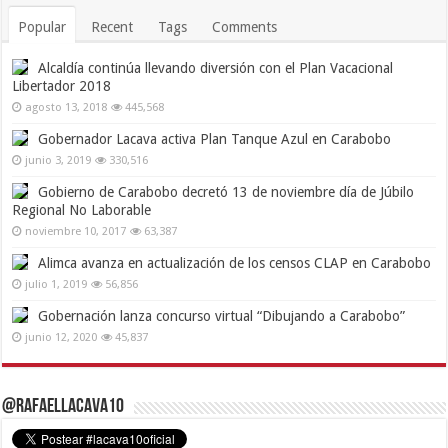
Popular
Recent
Tags
Comments
Alcaldía continúa llevando diversión con el Plan Vacacional
Libertador 2018
agosto 13, 2018
445,568
Gobernador Lacava activa Plan Tanque Azul en Carabobo
junio 3, 2019
330,516
Gobierno de Carabobo decretó 13 de noviembre día de Júbilo
Regional No Laborable
noviembre 10, 2017
63,387
Alimca avanza en actualización de los censos CLAP en Carabobo
julio 1, 2019
56,856
Gobernación lanza concurso virtual “Dibujando a Carabobo”
junio 12, 2020
45,837
@RafaelLacava10