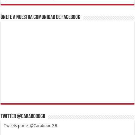
Únete a nuestra comunidad de Facebook
Twitter @CaraboboGB
Tweets por el @CaraboboGB.
1xbet
https://mvbcasino.com/
Betturkey
Betist
Kralbet
Supertotobet
Tipobet
Matadorbet
Mariobet