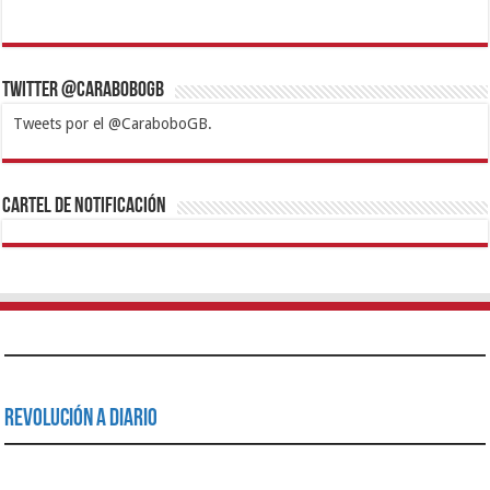
Twitter @CaraboboGB
Tweets por el @CaraboboGB.
1xbet
https://mvbcasino.com/
Betturkey
Betist
Kralbet
Supertotobet
Tipobet
Matadorbet
Mariobet
Cartel de Notificación
Revolución a Diario