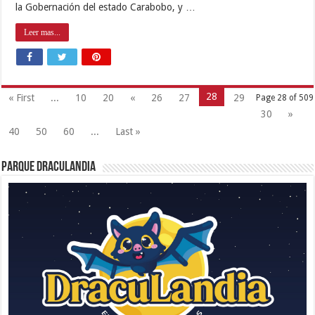
la Gobernación del estado Carabobo, y …
Leer mas...
28
« First
...
10
20
«
26
27
29
Page 28 of 509
30
»
40
50
60
...
Last »
Parque Draculandia