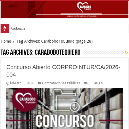
Gobernador Lacava y alcaldesa Riera supervisaron avances de reconstrucci
Home
/
Tag Archives: CaraboboTeQuiero
(page 28)
Tag Archives:
CaraboboTeQuiero
Concurso Abierto CORPROINTUR/CA/2026-
004
febrero 3, 2026
Contrataciones Públicas
0
148