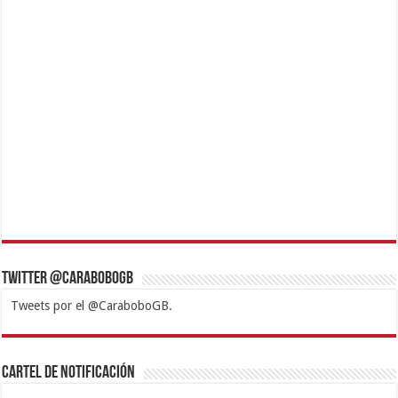
Twitter @CaraboboGB
Tweets por el @CaraboboGB.
1xbet
https://mvbcasino.com/
Betturkey
Betist
Kralbet
Supertotobet
Tipobet
Matadorbet
Mariobet
Cartel de Notificación