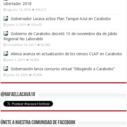
Libertador 2018
agosto 13, 2018
445,211
Gobernador Lacava activa Plan Tanque Azul en Carabobo
junio 3, 2019
330,435
Gobierno de Carabobo decretó 13 de noviembre día de Júbilo
Regional No Laborable
noviembre 10, 2017
63,385
Alimca avanza en actualización de los censos CLAP en Carabobo
julio 1, 2019
56,855
Gobernación lanza concurso virtual “Dibujando a Carabobo”
junio 12, 2020
45,836
@RafaelLacava10
Únete a nuestra comunidad de Facebook