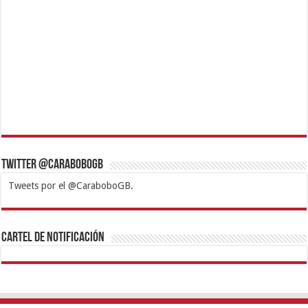
Twitter @CaraboboGB
Tweets por el @CaraboboGB.
1xbet
https://mvbcasino.com/
Betturkey
Betist
Kralbet
Supertotobet
Tipobet
Matadorbet
Mariobet
Cartel de Notificación