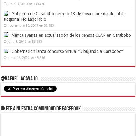
junio 3, 2019
330,426
Gobierno de Carabobo decretó 13 de noviembre día de Júbilo
Regional No Laborable
noviembre 10, 2017
63,385
Alimca avanza en actualización de los censos CLAP en Carabobo
julio 1, 2019
56,853
Gobernación lanza concurso virtual “Dibujando a Carabobo”
junio 12, 2020
45,836
@RafaelLacava10
Únete a nuestra comunidad de Facebook