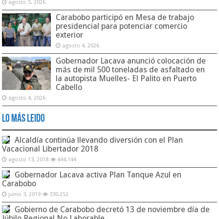
agosto 5, 2026
Carabobo participó en Mesa de trabajo
presidencial para potenciar comercio
exterior
agosto 4, 2026
Gobernador Lacava anunció colocación de
más de mil 500 toneladas de asfaltado en
la autopista Muelles- El Palito en Puerto
Cabello
agosto 4, 2026
Lo Más Leido
Alcaldía continúa llevando diversión con el Plan
Vacacional Libertador 2018
agosto 13, 2018
444,144
Gobernador Lacava activa Plan Tanque Azul en
Carabobo
junio 3, 2019
330,252
Gobierno de Carabobo decretó 13 de noviembre día de
Júbilo Regional No Laborable