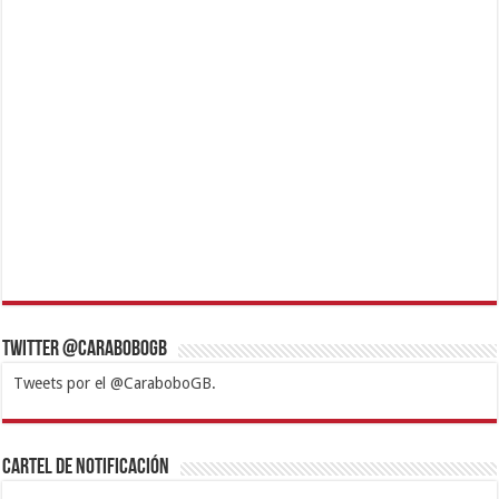
Twitter @CaraboboGB
Tweets por el @CaraboboGB.
1xbet
https://mvbcasino.com/
Betturkey
Betist
Kralbet
Supertotobet
Tipobet
Matadorbet
Mariobet
Cartel de Notificación