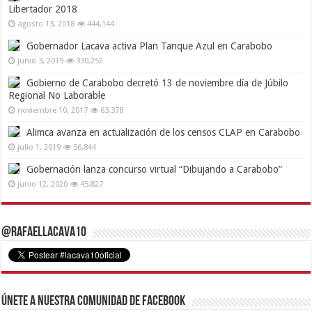
Libertador 2018
agosto 13, 2018
444,144
Gobernador Lacava activa Plan Tanque Azul en Carabobo
junio 3, 2019
330,252
Gobierno de Carabobo decretó 13 de noviembre día de Júbilo
Regional No Laborable
noviembre 10, 2017
63,378
Alimca avanza en actualización de los censos CLAP en Carabobo
julio 1, 2019
56,844
Gobernación lanza concurso virtual “Dibujando a Carabobo”
junio 12, 2020
45,827
@RafaelLacava10
Únete a nuestra comunidad de Facebook