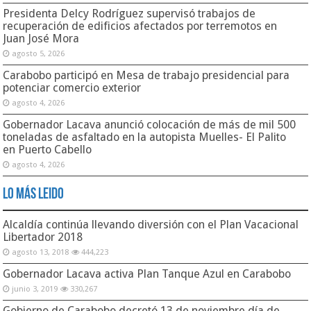
Presidenta Delcy Rodríguez supervisó trabajos de
recuperación de edificios afectados por terremotos en
Juan José Mora
agosto 5, 2026
Carabobo participó en Mesa de trabajo presidencial para
potenciar comercio exterior
agosto 4, 2026
Gobernador Lacava anunció colocación de más de mil 500
toneladas de asfaltado en la autopista Muelles- El Palito
en Puerto Cabello
agosto 4, 2026
Lo Más Leido
Alcaldía continúa llevando diversión con el Plan Vacacional
Libertador 2018
agosto 13, 2018
444,223
Gobernador Lacava activa Plan Tanque Azul en Carabobo
junio 3, 2019
330,267
Gobierno de Carabobo decretó 13 de noviembre día de