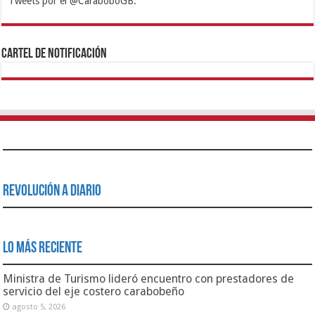
Tweets por el @CaraboboGB.
1xbet
https://mvbcasino.com/
Betturkey
Betist
Kralbet
Supertotobet
Tipobet
Matadorbet
Mariobet
Cartel de Notificación
Revolución a Diario
Lo Más Reciente
Ministra de Turismo lideró encuentro con prestadores de
servicio del eje costero carabobeño
agosto 5, 2026