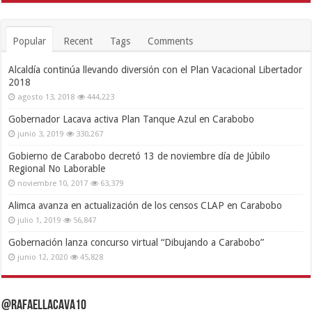
Popular
Recent
Tags
Comments
Alcaldía continúa llevando diversión con el Plan Vacacional Libertador
2018
agosto 13, 2018
444,223
Gobernador Lacava activa Plan Tanque Azul en Carabobo
junio 3, 2019
330,267
Gobierno de Carabobo decretó 13 de noviembre día de Júbilo
Regional No Laborable
noviembre 10, 2017
63,379
Alimca avanza en actualización de los censos CLAP en Carabobo
julio 1, 2019
56,847
Gobernación lanza concurso virtual “Dibujando a Carabobo”
junio 12, 2020
45,828
@RafaelLacava10