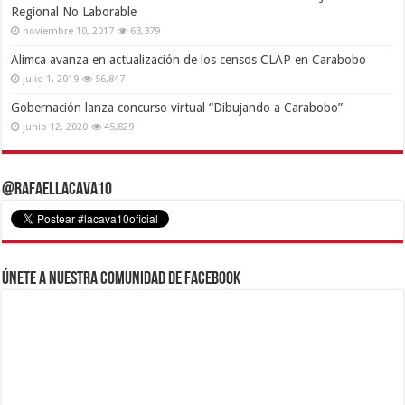
Regional No Laborable
noviembre 10, 2017
63,379
Alimca avanza en actualización de los censos CLAP en Carabobo
julio 1, 2019
56,847
Gobernación lanza concurso virtual “Dibujando a Carabobo”
junio 12, 2020
45,829
@RafaelLacava10
Únete a nuestra comunidad de Facebook