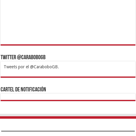
Twitter @CaraboboGB
Tweets por el @CaraboboGB.
1xbet
https://mvbcasino.com/
Betturkey
Betist
Kralbet
Supertotobet
Tipobet
Matadorbet
Mariobet
Cartel de Notificación