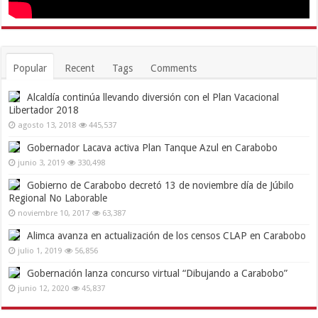
Popular
Recent
Tags
Comments
Alcaldía continúa llevando diversión con el Plan Vacacional
Libertador 2018
agosto 13, 2018
445,537
Gobernador Lacava activa Plan Tanque Azul en Carabobo
junio 3, 2019
330,498
Gobierno de Carabobo decretó 13 de noviembre día de Júbilo
Regional No Laborable
noviembre 10, 2017
63,387
Alimca avanza en actualización de los censos CLAP en Carabobo
julio 1, 2019
56,856
Gobernación lanza concurso virtual “Dibujando a Carabobo”
junio 12, 2020
45,837