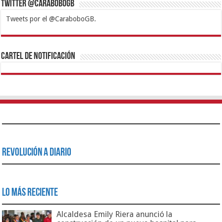
Twitter @CaraboboGB
Tweets por el @CaraboboGB.
1xbet
https://mvbcasino.com/
Betturkey
Betist
Kralbet
Supertotobet
Tipobet
Matadorbet
Mariobet
Cartel de Notificación
Revolución a Diario
Lo Más Reciente
Alcaldesa Emily Riera anunció la