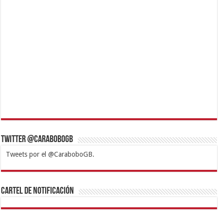
Twitter @CaraboboGB
Tweets por el @CaraboboGB.
1xbet
https://mvbcasino.com/
Betturkey
Betist
Kralbet
Supertotobet
Tipobet
Matadorbet
Mariobet
Cartel de Notificación