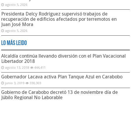
agosto 5, 2026
Presidenta Delcy Rodríguez supervisó trabajos de
recuperación de edificios afectados por terremotos en
Juan José Mora
agosto 5, 2026
Lo Más Leido
Alcaldía continúa llevando diversión con el Plan Vacacional
Libertador 2018
agosto 13, 2018
444,411
Gobernador Lacava activa Plan Tanque Azul en Carabobo
junio 3, 2019
330,303
Gobierno de Carabobo decretó 13 de noviembre día de
Júbilo Regional No Laborable
noviembre 10, 2017
63,379
Gobernación Bolivariana de Carabobo | RIF: G-20000152-6 |
Secretaría de Comunicación e Información | Dirección General de