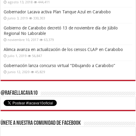
agosto 13, 2018
444,411
Gobernador Lacava activa Plan Tanque Azul en Carabobo
junio 3, 2019
330,303
Gobierno de Carabobo decretó 13 de noviembre día de Júbilo
Regional No Laborable
noviembre 10, 2017
63,379
Alimca avanza en actualización de los censos CLAP en Carabobo
julio 1, 2019
56,847
Gobernación lanza concurso virtual “Dibujando a Carabobo”
junio 12, 2020
45,829
@RafaelLacava10
Únete a nuestra comunidad de Facebook